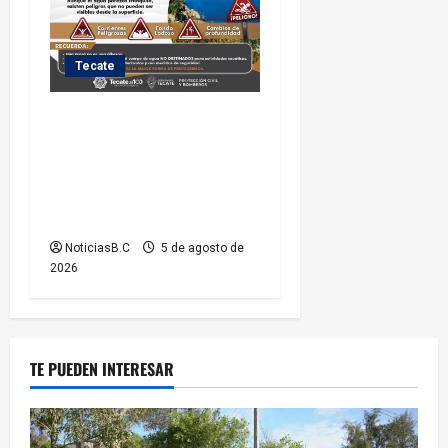
Tecate
Exhorta Protección Civil de
Tecate evitar ingresar a
presas y cuerpos de agua no
aptos para actividades
recreativas
NoticiasB.C
5 de agosto de
2026
TE PUEDEN INTERESAR