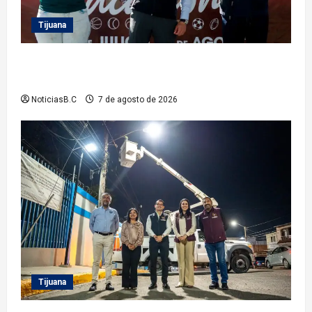
Tijuana
Clausura alcalde Abdiel Gutiérrez Coronado ‘Plan
Vacacional IMDET 2026’
NoticiasB.C
7 de agosto de 2026
Tijuana