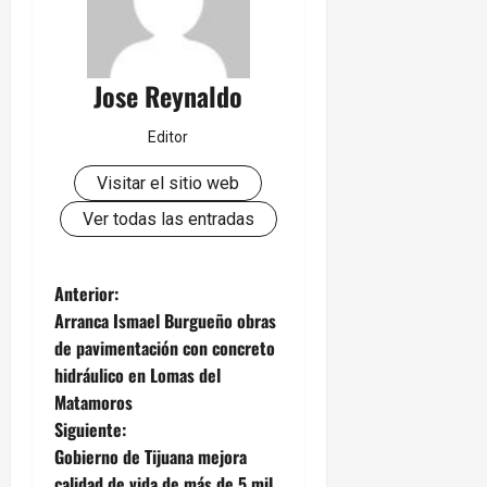
Jose Reynaldo
Editor
Visitar el sitio web
Ver todas las entradas
N
Anterior:
Arranca Ismael Burgueño obras
a
de pavimentación con concreto
hidráulico en Lomas del
v
Matamoros
e
Siguiente:
Gobierno de Tijuana mejora
g
calidad de vida de más de 5 mil