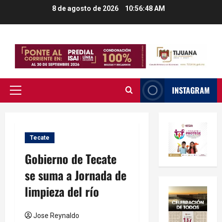
Saltar
8 de agosto de 2026
10:56:49 AM
al
contenido
INSTAGRAM
Menú
principal
Tecate
Gobierno de Tecate
se suma a Jornada de
limpieza del río
Jose Reynaldo