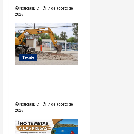
r
NoticiasB.C
7 de agosto de
a
2026
d
a
s
Tecate
Roman Cota atiende
demanda histórica en
Jardines del Río con obra de
concreto hidráulico
NoticiasB.C
7 de agosto de
2026