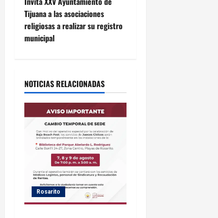
e
Invita XXV Ayuntamiento de
Tijuana a las asociaciones
g
religiosas a realizar su registro
municipal
a
c
i
NOTICIAS RELACIONADAS
ó
n
d
e
e
Rosarito
n
Gobierno de Playas de