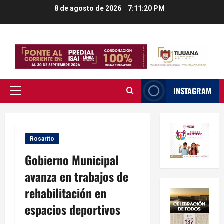
Saltar
8 de agosto de 2026
7:11:21 PM
al
contenido
INSTAGRAM
Menú
principal
Rosarito
Gobierno Municipal
avanza en trabajos de
rehabilitación en
espacios deportivos