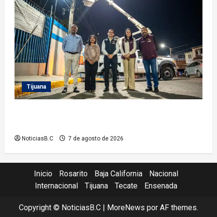
Tijuana
Supervisa alcalde Abdiel Gutiérrez Coronado
Sendero Seguro en la colonia Mariano Matamoros
NoticiasB.C
7 de agosto de 2026
Inicio
Rosarito
Baja California
Nacional
Internacional
Tijuana
Tecate
Ensenada
Copyright © NoticiasB.C
|
MoreNews
por AF themes.