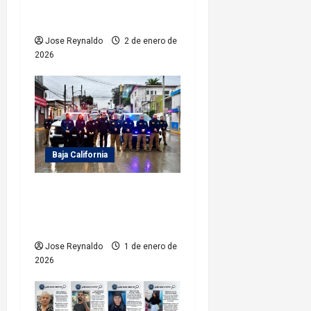
t
proceso por delito de
crueldad animal
r
Jose Reynaldo
2 de enero de
a
2026
d
a
s
Baja California
FGE implementa mega
operativo Estatal en
vísperas de Año Nuevo 2026
Jose Reynaldo
1 de enero de
2026