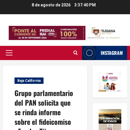
Saltar
8 de agosto de 2026
3:37:41 PM
al
contenido
INSTAGRAM
Menú
principal
Baja California
Grupo parlamentario
del PAN solicita que
se rinda informe
sobre el fideicomiso