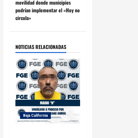
movilidad donde municipios
g
podrían implementar el «Hoy no
circula»
a
c
i
NOTICIAS RELACIONADAS
ó
n
d
e
e
Baja California
n
FGE logra vinculación a