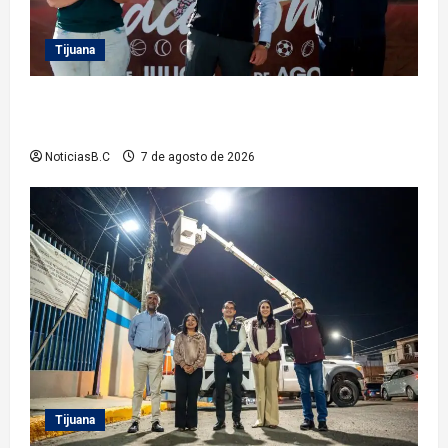
Tijuana
Clausura alcalde Abdiel Gutiérrez Coronado ‘Plan
Vacacional IMDET 2026’
NoticiasB.C
7 de agosto de 2026
Tijuana