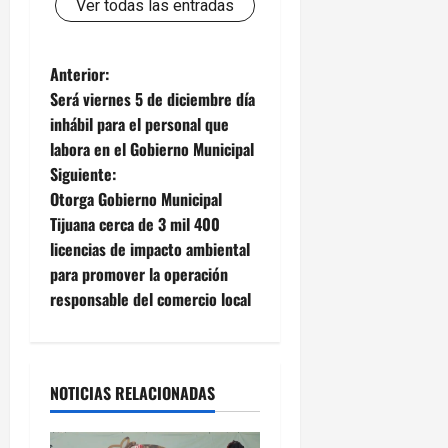
Ver todas las entradas
N
Anterior:
Será viernes 5 de diciembre día
a
inhábil para el personal que
labora en el Gobierno Municipal
v
Siguiente:
e
Otorga Gobierno Municipal
Tijuana cerca de 3 mil 400
g
licencias de impacto ambiental
para promover la operación
a
responsable del comercio local
c
i
NOTICIAS RELACIONADAS
ó