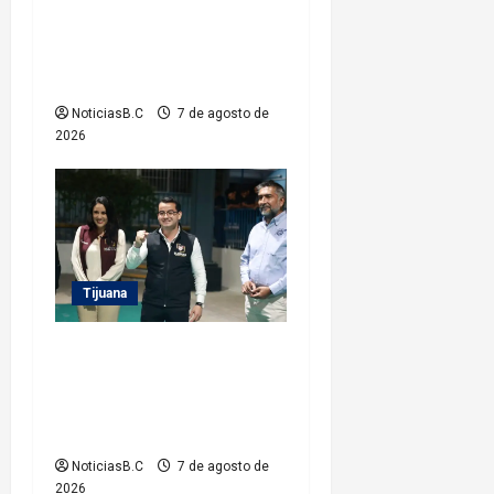
Gutiérrez Coronado Sendero
Seguro en la colonia
Mariano Matamoros
NoticiasB.C
7 de agosto de
2026
Tijuana
Entrega Abdiel Gutiérrez
Coronado cancha de fútbol
rehabilitada a ciudadanos de
la colonia Hidalgo
NoticiasB.C
7 de agosto de
2026