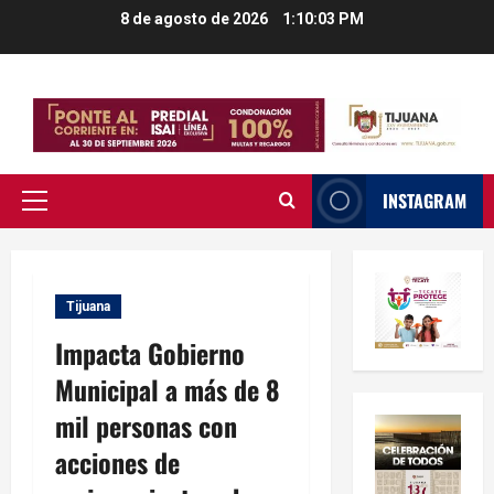
Saltar
8 de agosto de 2026
1:10:04 PM
al
contenido
INSTAGRAM
Menú
principal
Tijuana
Impacta Gobierno
Municipal a más de 8
mil personas con
acciones de