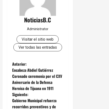
NoticiasB.C
Administrator
Visitar el sitio web
Ver todas las entradas
N
Anterior:
Encabeza Abdiel Gutiérrez
a
Coronado ceremonia por el CXV
Aniversario de la Defensa
v
Heroica de Tijuana en 1911
e
Siguiente:
Gobierno Municipal refuerza
g
recorridos preventivos y de