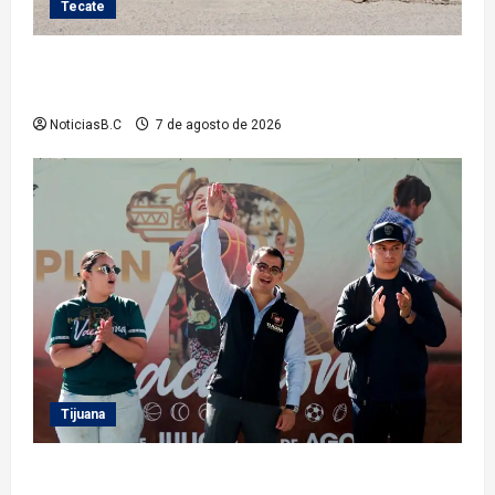
Tecate
Roman Cota atiende demanda histórica en Jardines
del Río con obra de concreto hidráulico
NoticiasB.C
7 de agosto de 2026
Tijuana
Clausura alcalde Abdiel Gutiérrez Coronado ‘Plan