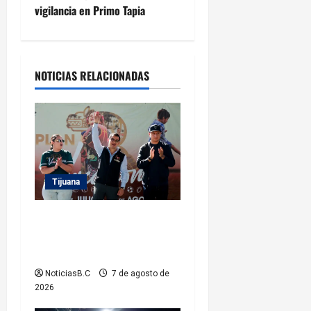
vigilancia en Primo Tapia
a
c
i
NOTICIAS RELACIONADAS
ó
n
d
Tijuana
e
Clausura alcalde Abdiel
e
Gutiérrez Coronado ‘Plan
n
Vacacional IMDET 2026’
NoticiasB.C
7 de agosto de
t
2026