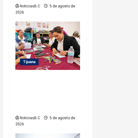
NoticiasB.C
5 de agosto de
d
2026
a
s
Tijuana
Refuerza Gobierno
Municipal la
profesionalización del
personal de sus Estancias
Infantiles
NoticiasB.C
5 de agosto de
2026