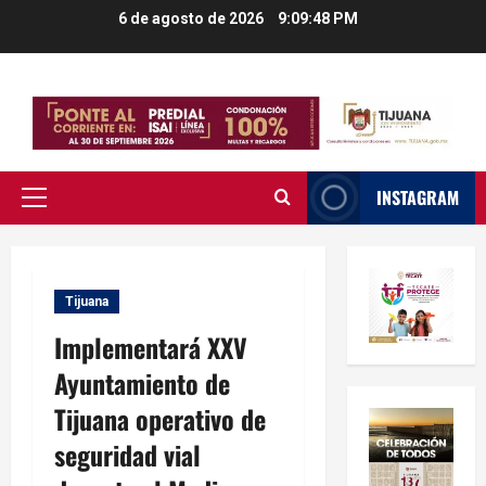
Saltar
6 de agosto de 2026
9:09:48 PM
al
contenido
INSTAGRAM
Menú
principal
Tijuana
Implementará XXV
Ayuntamiento de
Tijuana operativo de
seguridad vial