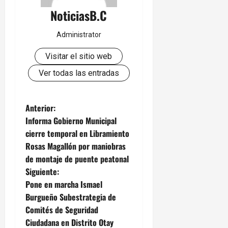
NoticiasB.C
Administrator
Visitar el sitio web
Ver todas las entradas
N
Anterior:
Informa Gobierno Municipal
a
cierre temporal en Libramiento
Rosas Magallón por maniobras
v
de montaje de puente peatonal
e
Siguiente:
Pone en marcha Ismael
g
Burgueño Subestrategia de
Comités de Seguridad
a
Ciudadana en Distrito Otay