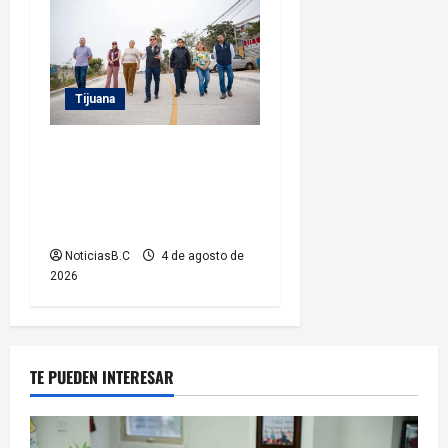
Tijuana
Supervisa alcalde Abdiel
Gutiérrez Coronado obra de
pavimentación en la colonia
Xicoténcatl Leyva
NoticiasB.C
4 de agosto de
2026
TE PUEDEN INTERESAR