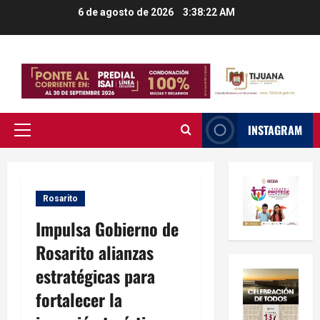
Saltar
6 de agosto de 2026
3:38:23 AM
al
contenido
INSTAGRAM
Menú
principal
Rosarito
Impulsa Gobierno de
Rosarito alianzas
estratégicas para
fortalecer la