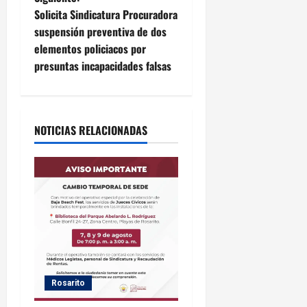
e
Solicita Sindicatura Procuradora
g
suspensión preventiva de dos
elementos policiacos por
a
presuntas incapacidades falsas
c
i
NOTICIAS RELACIONADAS
ó
n
d
e
e
n
Rosarito