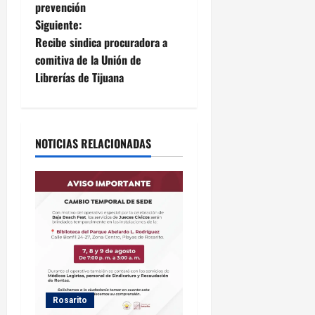
v
prevención
e
Siguiente:
Recibe sindica procuradora a
g
comitiva de la Unión de
Librerías de Tijuana
a
c
i
NOTICIAS RELACIONADAS
ó
n
d
e
e
Rosarito