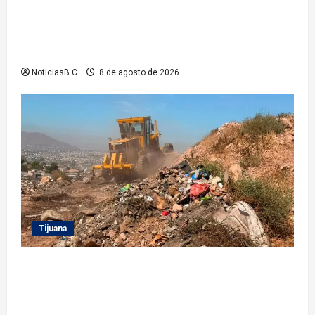
Gobierno de Tecate recupera alberca del Parque
Infantil TecaRoca para el disfrute de miles de
familias tecatenses
NoticiasB.C
8 de agosto de 2026
Tijuana
Beneficia Gobierno Municipal a cerca de 15 mil
personas con acciones del programa ‘Tijuana:
Ciudad Limpia’