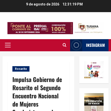
Saltar
9 de agosto de 2026
12:31:20 PM
al
contenido
INSTAGRAM
Menú
principal
Rosarito
Impulsa Gobierno de
Rosarito el Segundo
Encuentro Nacional
de Mujeres