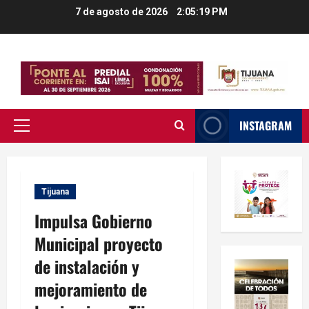
Saltar
7 de agosto de 2026
2:05:19 PM
al
contenido
INSTAGRAM
Menú
principal
Tijuana
Impulsa Gobierno
Municipal proyecto
de instalación y
mejoramiento de