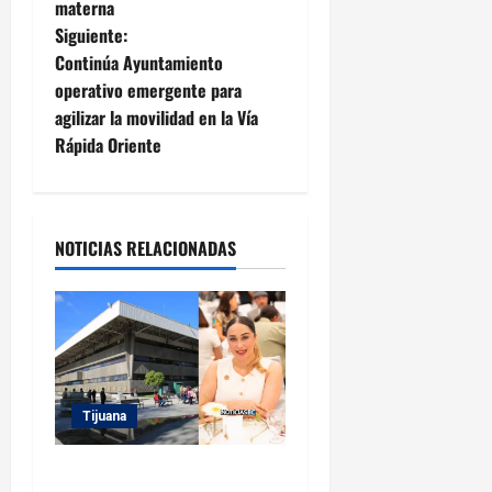
materna
v
Siguiente:
e
Continúa Ayuntamiento
operativo emergente para
g
agilizar la movilidad en la Vía
Rápida Oriente
a
c
i
NOTICIAS RELACIONADAS
ó
n
d
Tijuana
e
Sindicatura de Tijuana
e