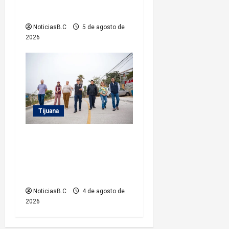
Infantiles
NoticiasB.C
5 de agosto de
2026
Tijuana
Supervisa alcalde Abdiel
Gutiérrez Coronado obra de
pavimentación en la colonia
Xicoténcatl Leyva
NoticiasB.C
4 de agosto de
2026