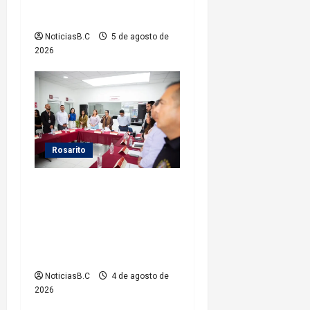
por el Baja Beach Fest 2026
NoticiasB.C
5 de agosto de
2026
Rosarito
Presidenta Rocío Adame
fortalece la coordinación
institucional durante sesión
del Consejo Municipal de
Paz
NoticiasB.C
4 de agosto de
2026