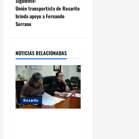
Siguiente:
v
Unión transportista de Rosarito
e
brinda apoyo a Fernando
Serrano
g
a
NOTICIAS RELACIONADAS
c
i
ó
n
Rosarito
d
Gobierno de Playas de
e
Rosarito da seguimiento a
gestiones para fortalecer el
e