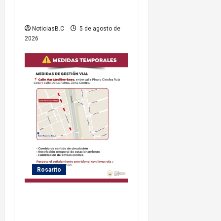
servicio eléctrico en el
n
municipio
NoticiasB.C
5 de agosto de
t
2026
r
a
d
a
s
Rosarito
Gobierno de Playas de
Rosarito informa medidas
temporales de gestión vial