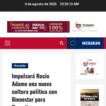
Saltar
6 de agosto de 2026
10:20:14 AM
al
contenido
INSTAGRAM
Menú
principal
Rosarito
Impulsará Rocío
Adame una nueva
cultura política con
Bienestar para