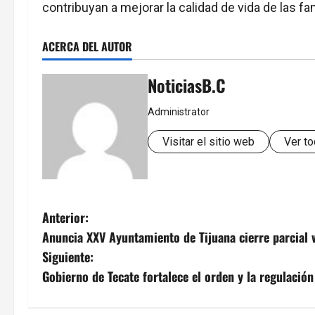
contribuyan a mejorar la calidad de vida de las fam
ACERCA DEL AUTOR
NoticiasB.C
Administrator
Visitar el sitio web
Ver to
N
Anterior:
Anuncia XXV Ayuntamiento de Tijuana cierre parcial v
a
Siguiente:
v
Gobierno de Tecate fortalece el orden y la regulació
e