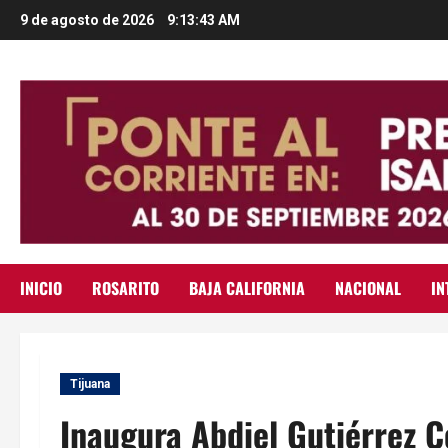
Saltar
9 de agosto de 2026
9:13:45 AM
al
contenido
INICIO
ROSARITO
BAJA CALIFORNIA
NACIONAL
IN
Tijuana
Inaugura Abdiel Gutiérrez 