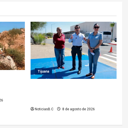
Tijuana
 a cerca de
 del
Supervisa presidente municipal Abdiel
mpia’
Gutiérrez acciones de mejoramiento vial
en la Tercera Etapa del Río
26
NoticiasB.C
8 de agosto de 2026