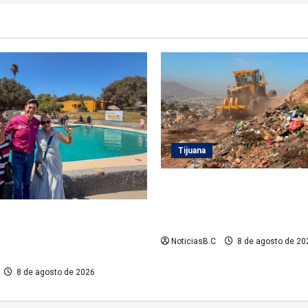
Tijuana
Beneficia Gobierno Municipal
15 mil personas con acciones
 Tecate recupera alberca del
programa ‘Tijuana: Ciudad Li
ntil TecaRoca para el disfrute
NoticiasB.C
8 de agosto de 20
 familias tecatenses
8 de agosto de 2026