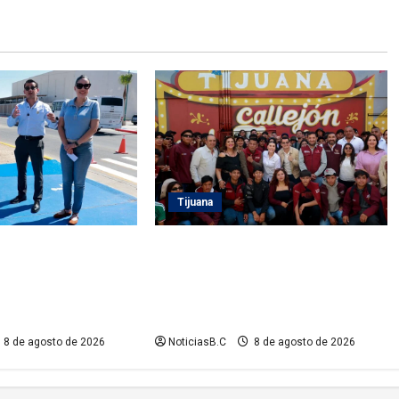
Tijuana
sidente municipal
Recorre alcalde Abdiel Gutiérrez el
ez acciones de
Callejón del Travieso como parte
ial en la Tercera
del proyecto ‘Tijuana Ruta de la
Paz’
8 de agosto de 2026
NoticiasB.C
8 de agosto de 2026