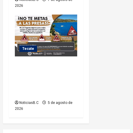
2026
Tecate
Exhorta Protección Civil de
Tecate evitar ingresar a
presas y cuerpos de agua no
aptos para actividades
recreativas
NoticiasB.C
5 de agosto de
2026