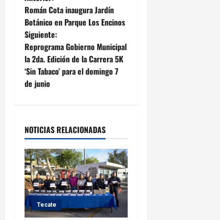
N
Román Cota inaugura Jardín
a
Botánico en Parque Los Encinos
Siguiente:
v
Reprograma Gobierno Municipal
e
la 2da. Edición de la Carrera 5K
‘Sin Tabaco’ para el domingo 7
g
de junio
a
c
NOTICIAS RELACIONADAS
i
ó
n
d
Tecate