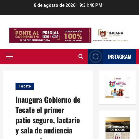
Saltar
8 de agosto de 2026
9:31:40 PM
al
contenido
INSTAGRAM
Menú
principal
Tecate
Inaugura Gobierno de
Tecate el primer
patio seguro, lactario
y sala de audiencia