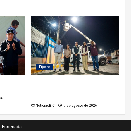
Tijuana
rrez
Supervisa alcalde Abdiel Gutiérrez
MDET 2026’
Coronado Sendero Seguro en la colonia
Mariano Matamoros
26
NoticiasB.C
7 de agosto de 2026
Ensenada