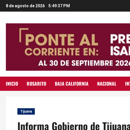
Saltar
8 de agosto de 2026
5:49:38 PM
al
contenido
INICIO
ROSARITO
BAJA CALIFORNIA
NACIONAL
IN
Tijuana
Informa Gobierno de Tijuana