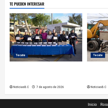
t
TE PUEDEN INTERESAR
r
a
d
a
s
Tecate
Tecate
Fortalece Román Cota a la Policía
Roman Cota
Municipal con 28 nuevos equipos de
en Jardines
radiocomunicación
hidráulico
NoticiasB.C
7 de agosto de 2026
NoticiasB.C
Inicio
Rosa