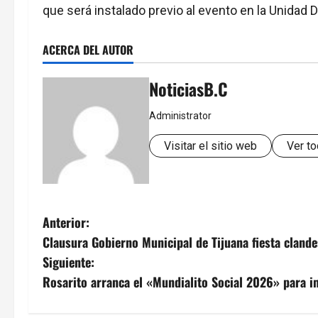
que será instalado previo al evento en la Unidad 
ACERCA DEL AUTOR
NoticiasB.C
Administrator
Visitar el sitio web
Ver to
N
Anterior:
Clausura Gobierno Municipal de Tijuana fiesta cland
a
Siguiente:
v
Rosarito arranca el «Mundialito Social 2026» para im
e