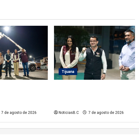
Tijuana
lde Abdiel Gutiérrez
Entrega Abdiel Gutiérrez Coronado
ero Seguro en la
cancha de fútbol rehabilitada a
no Matamoros
ciudadanos de la colonia Hidalgo
7 de agosto de 2026
NoticiasB.C
7 de agosto de 2026