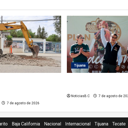
Tijuana
 atiende demanda histórica
Clausura alcalde Abdiel Gutié
 del Río con obra de concreto
Coronado ‘Plan Vacacional I
NoticiasB.C
7 de agosto de 20
7 de agosto de 2026
rito
Baja California
Nacional
Internacional
Tijuana
Tecate