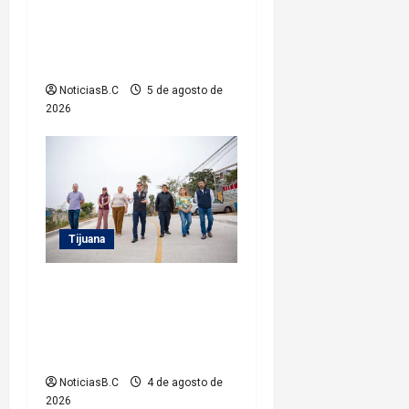
profesionalización del
personal de sus Estancias
Infantiles
NoticiasB.C
5 de agosto de
2026
Tijuana
Supervisa alcalde Abdiel
Gutiérrez Coronado obra de
pavimentación en la colonia
Xicoténcatl Leyva
NoticiasB.C
4 de agosto de
2026