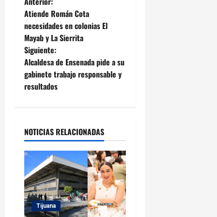
N
Anterior:
Atiende Román Cota
a
necesidades en colonias El
Mayab y La Sierrita
v
Siguiente:
e
Alcaldesa de Ensenada pide a su
gabinete trabajo responsable y
g
resultados
a
c
NOTICIAS RELACIONADAS
i
ó
n
d
Tijuana