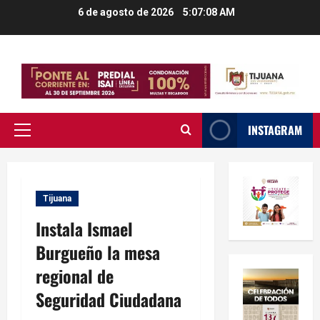
Saltar
6 de agosto de 2026
5:07:09 AM
al
contenido
INSTAGRAM
Menú
principal
Tijuana
Instala Ismael
Burgueño la mesa
regional de
Seguridad Ciudadana