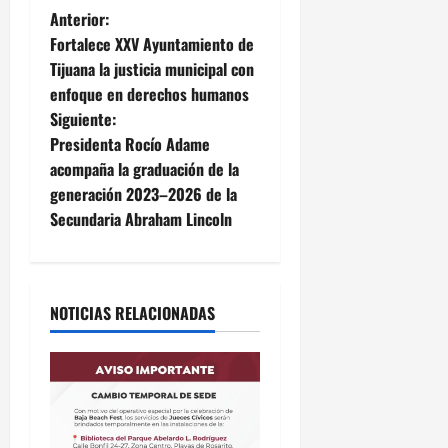
N
Anterior:
Fortalece XXV Ayuntamiento de
a
Tijuana la justicia municipal con
enfoque en derechos humanos
v
Siguiente:
e
Presidenta Rocío Adame
acompaña la graduación de la
g
generación 2023–2026 de la
Secundaria Abraham Lincoln
a
c
i
NOTICIAS RELACIONADAS
ó
n
d