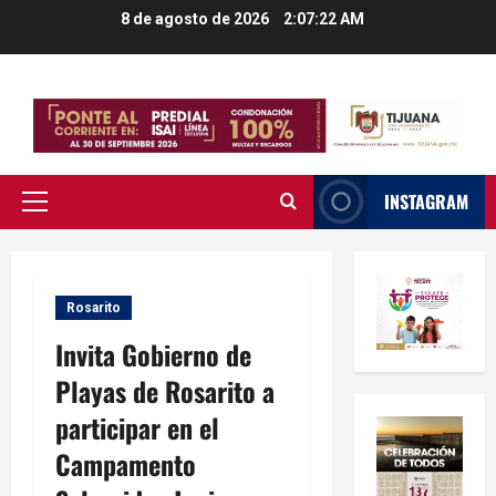
Saltar
8 de agosto de 2026
2:07:23 AM
al
contenido
INSTAGRAM
Menú
principal
Rosarito
Invita Gobierno de
Playas de Rosarito a
participar en el
Campamento