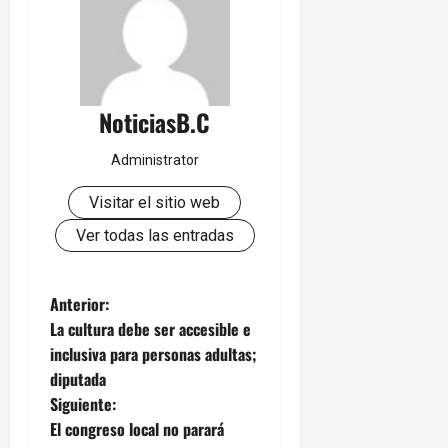
NoticiasB.C
Administrator
Visitar el sitio web
Ver todas las entradas
N
Anterior:
La cultura debe ser accesible e
a
inclusiva para personas adultas;
diputada
v
Siguiente:
e
El congreso local no parará