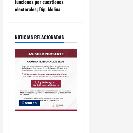
funciones por cuestiones
g
electorales; Dip. Molina
a
c
NOTICIAS RELACIONADAS
i
ó
n
d
e
Rosarito
e
n
Gobierno de Playas de
Rosarito informa ubicación