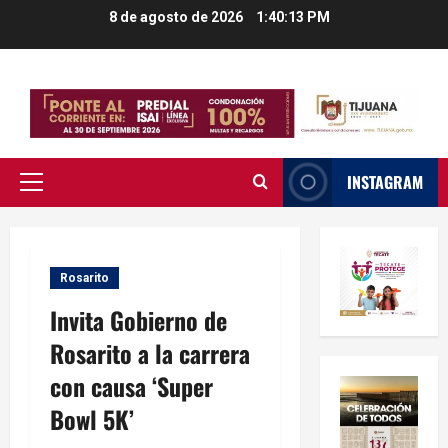
Saltar
8 de agosto de 2026
1:40:14 PM
al
contenido
INSTAGRAM
Menú
principal
Rosarito
Invita Gobierno de
Rosarito a la carrera
con causa ‘Super
Bowl 5K’