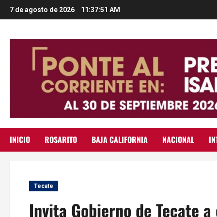
Saltar
7 de agosto de 2026
11:37:52 AM
al
contenido
INICIO
ROSARITO
BAJA CALIFORNIA
NACIONAL
IN
Tecate
Invita Gobierno de Tecate a 