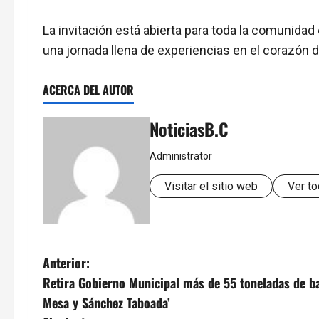
La invitación está abierta para toda la comunidad 
una jornada llena de experiencias en el corazón 
ACERCA DEL AUTOR
NoticiasB.C
Administrator
Visitar el sitio web
Ver to
N
Anterior:
Retira Gobierno Municipal más de 55 toneladas de ba
a
Mesa y Sánchez Taboada’