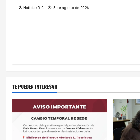
n
NoticiasB.C
5 de agosto de 2026
t
r
a
d
a
s
TE PUEDEN INTERESAR