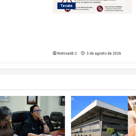
Tecate
Iniciará Gobierno de Tecate nuevas
obras de infraestructura; se
informa sobre cierres parciales de
vialidades
NoticiasB.C
3 de agosto de 2026