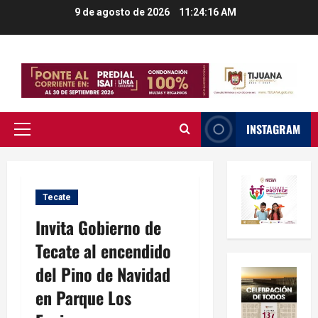
Saltar
9 de agosto de 2026
11:24:16 AM
al
contenido
INSTAGRAM
Menú
principal
Tecate
Invita Gobierno de
Tecate al encendido
del Pino de Navidad
en Parque Los