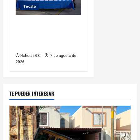
Tecate
Fortalece Román Cota a la
Policía Municipal con 28
nuevos equipos de
radiocomunicación
NoticiasB.C
7 de agosto de
2026
TE PUEDEN INTERESAR