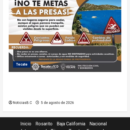
Tecate
Exhorta Protección Civil de Tecate evitar ingresar a
presas y cuerpos de agua no aptos para actividades
recreativas
NoticiasB.C
5 de agosto de 2026
Inicio
Rosarito
Baja California
Nacional