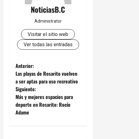
NoticiasB.C
Administrator
Visitar el sitio web
Ver todas las entradas
N
Anterior:
Las playas de Rosarito vuelven
a
a ser aptas para uso recreativo
Siguiente:
v
Más y mejores espacios para
e
deporte en Rosarito: Rocío
Adame
g
a