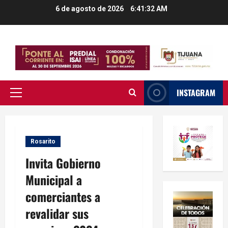
Saltar
6 de agosto de 2026
6:41:33 AM
al
contenido
INSTAGRAM
Menú
principal
Rosarito
Invita Gobierno
Municipal a
comerciantes a
revalidar sus