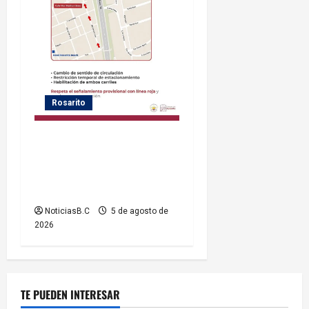
Rosarito
Gobierno de Playas de
Rosarito informa medidas
temporales de gestión vial
por el Baja Beach Fest 2026
NoticiasB.C
5 de agosto de
2026
TE PUEDEN INTERESAR