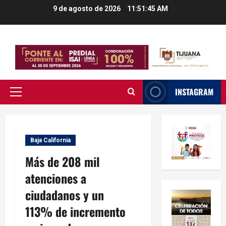
Saltar
9 de agosto de 2026
11:51:46 AM
al
contenido
INSTAGRAM
Menú
principal
Baja California
Más de 208 mil
atenciones a
ciudadanos y un
113% de incremento