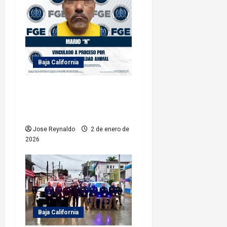
e
n
t
Baja California
r
FGE logra vinculación a
a
proceso por delito de
d
crueldad animal
a
Jose Reynaldo
2 de enero de
2026
s
Baja California