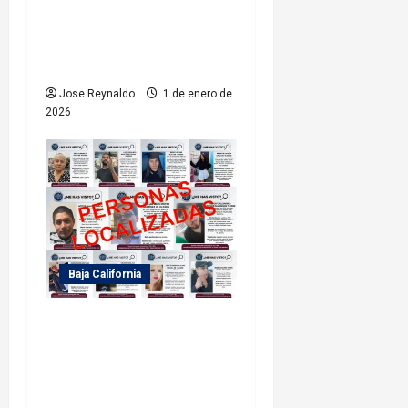
FGE implementa mega
operativo Estatal en
vísperas de Año Nuevo 2026
Jose Reynaldo
1 de enero de
2026
Baja California
Fiscalía General del Estado
localiza a 11 personas
reportadas como
desaparecidas