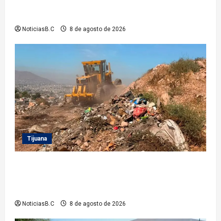
Infantil TecaRoca para el disfrute de miles de
familias tecatenses
NoticiasB.C
8 de agosto de 2026
Tijuana
Beneficia Gobierno Municipal a cerca de 15 mil
personas con acciones del programa ‘Tijuana:
Ciudad Limpia’
NoticiasB.C
8 de agosto de 2026