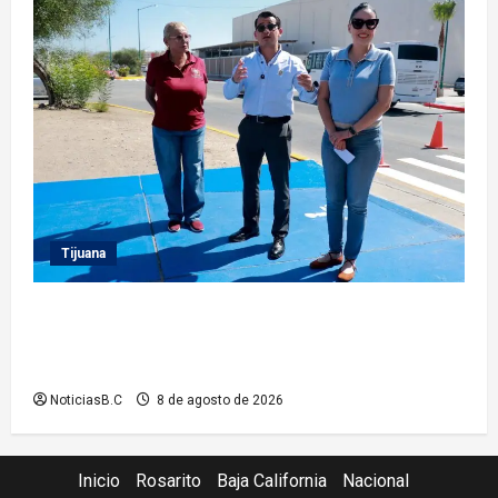
Tijuana
Supervisa presidente municipal Abdiel Gutiérrez
acciones de mejoramiento vial en la Tercera Etapa
del Río
NoticiasB.C
8 de agosto de 2026
Inicio
Rosarito
Baja California
Nacional