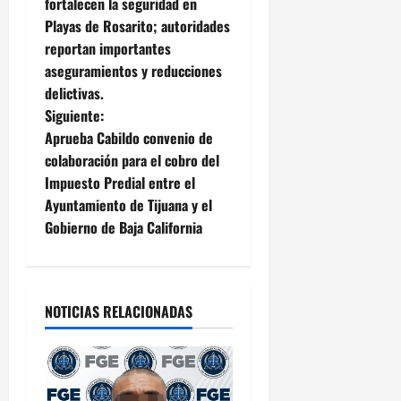
a
fortalecen la seguridad en
Playas de Rosarito; autoridades
v
reportan importantes
e
aseguramientos y reducciones
delictivas.
g
Siguiente:
Aprueba Cabildo convenio de
a
colaboración para el cobro del
c
Impuesto Predial entre el
Ayuntamiento de Tijuana y el
i
Gobierno de Baja California
ó
n
NOTICIAS RELACIONADAS
d
e