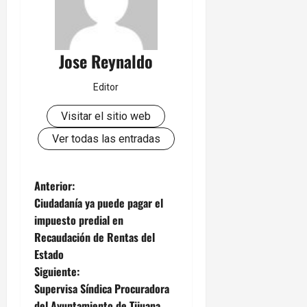
Jose Reynaldo
Editor
Visitar el sitio web
Ver todas las entradas
N
Anterior:
Ciudadanía ya puede pagar el
a
impuesto predial en
Recaudación de Rentas del
v
Estado
e
Siguiente:
Supervisa Síndica Procuradora
g
del Ayuntamiento de Tijuana