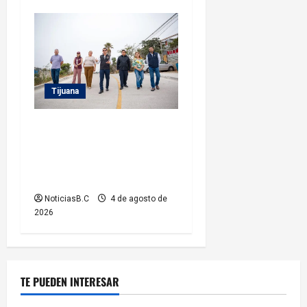
Tijuana
Supervisa alcalde Abdiel
Gutiérrez Coronado obra de
pavimentación en la colonia
Xicoténcatl Leyva
NoticiasB.C
4 de agosto de
2026
TE PUEDEN INTERESAR