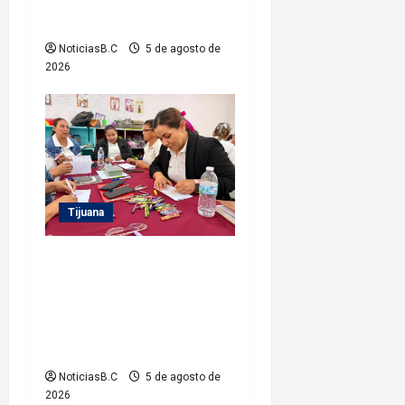
r
Estado
a
NoticiasB.C
5 de agosto de
2026
d
a
s
Tijuana
Refuerza Gobierno
Municipal la
profesionalización del
personal de sus Estancias
Infantiles
NoticiasB.C
5 de agosto de
2026