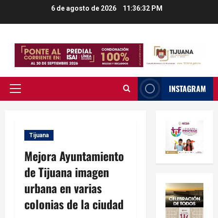
Saltar
6 de agosto de 2026
11:36:33 PM
al
contenido
INSTAGRAM
Menú
principal
Tijuana
Mejora Ayuntamiento
de Tijuana imagen
urbana en varias
colonias de la ciudad