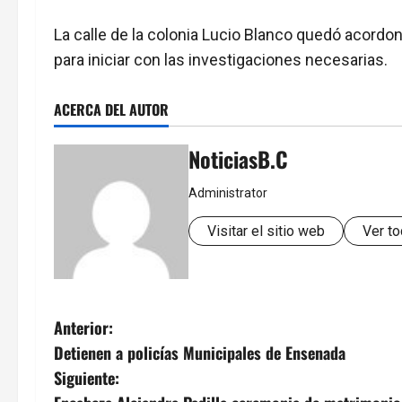
La calle de la colonia Lucio Blanco quedó acordo
para iniciar con las investigaciones necesarias.
ACERCA DEL AUTOR
NoticiasB.C
Administrator
Visitar el sitio web
Ver to
N
Anterior:
Detienen a policías Municipales de Ensenada
a
Siguiente: