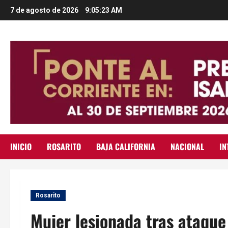
Saltar
7 de agosto de 2026
9:05:24 AM
al
contenido
INICIO
ROSARITO
BAJA CALIFORNIA
NACIONAL
IN
Rosarito
Mujer lesionada tras ataqu