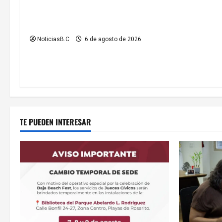
informa ubicación temporal de los
n
servicios de Justicia Cívica durante
el Baja Beach Fest 2026
t
NoticiasB.C
6 de agosto de 2026
r
a
d
a
TE PUEDEN INTERESAR
s