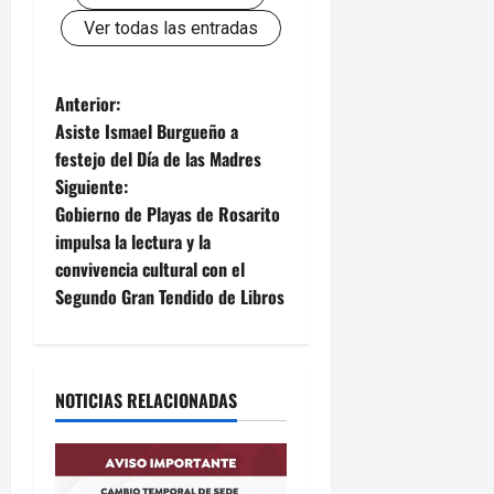
Ver todas las entradas
N
Anterior:
Asiste Ismael Burgueño a
a
festejo del Día de las Madres
Siguiente:
v
Gobierno de Playas de Rosarito
e
impulsa la lectura y la
convivencia cultural con el
g
Segundo Gran Tendido de Libros
a
c
NOTICIAS RELACIONADAS
i
ó