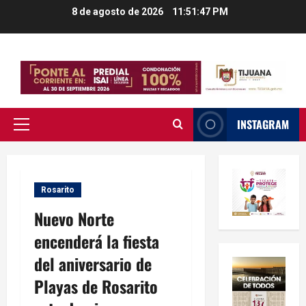
Saltar
8 de agosto de 2026
11:51:48 PM
al
contenido
INSTAGRAM
Menú
principal
Rosarito
Nuevo Norte
encenderá la fiesta
del aniversario de
Playas de Rosarito