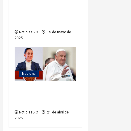
Gabinete de Seguridad y
s
FGR investigan asesinato de
tiktoker Valeria Márquez;
Sheinbaum pide respeto
NoticiasB.C
15 de mayo de
2025
Nacional
Claudia Sheinbaum lamenta
el fallecimiento del Papa
Francisco
NoticiasB.C
21 de abril de
2025