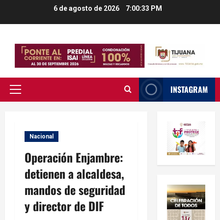
Saltar
6 de agosto de 2026
7:00:34 PM
al
contenido
INSTAGRAM
Menú
principal
Nacional
Operación Enjambre:
detienen a alcaldesa,
mandos de seguridad
y director de DIF