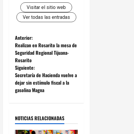
Visitar el sitio web
Ver todas las entradas
N
Anterior:
Realizan en Rosarito la mesa de
a
Seguridad Regional Tijuana-
Rosarito
v
Siguiente:
e
Secretaría de Hacienda vuelve a
dejar sin estímulo fiscal a la
g
gasolina Magna
a
c
NOTICIAS RELACIONADAS
i