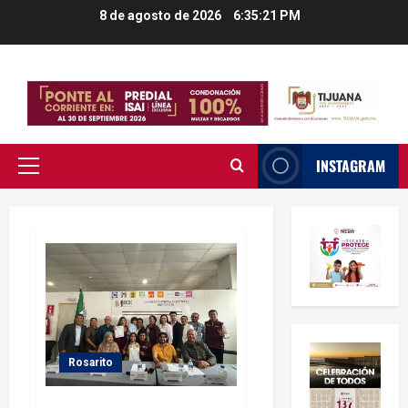
Saltar
8 de agosto de 2026
6:35:22 PM
al
contenido
INSTAGRAM
Menú
principal
Rosarito