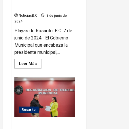
Festival Glow Beach Fest Pride
LGBTIQ en Rosarito
NoticiasB.C
8 de junio de
2024
Playas de Rosarito, B.C. 7 de
junio de 2024.- El Gobierno
Municipal que encabeza la
presidente municipal,...
Leer
Leer Más
más
acerca
de
Invita
Gobierno
Municipal
al
Festival
Glow
Beach
Fest
Rosarito
Pride
LGBTIQ
en
Exhorta Gobierno Municipal a
Rosarito