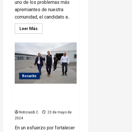
uno de los problemas más
apremiantes de nuestra
comunidad, el candidato a...
Leer
Leer Más
más
acerca
de
Fernando
Serrano
promete
crear
la
Dirección
de
la
Rosarito
Salud
Mental
y
Fernando Serrano visita las
las
adicciones
instalaciones de HISENSE
Rosarito
NoticiasB.C
23 de mayo de
2024
En un esfuerzo por fortalecer