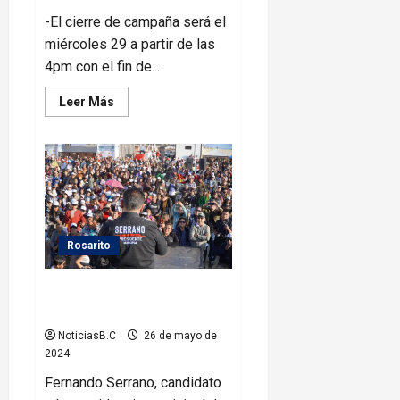
-El cierre de campaña será el
miércoles 29 a partir de las
4pm con el fin de...
Leer
Leer Más
más
acerca
de
Con
una
“Fosfo
Fest
Emprendedor”
Karely
Leal
realizará
Rosarito
su
cierre
de
Fernando Serrano realiza cierre
campaña
de campaña en Rosarito
NoticiasB.C
26 de mayo de
2024
Fernando Serrano, candidato