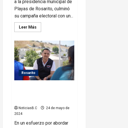
a la presidencia municipal de
Playas de Rosarito, culminó
su campaña electoral con un...
Leer
Leer Más
más
acerca
de
Fernando
Serrano
realiza
cierre
de
campaña
en
Rosarito
Rosarito
Fernando Serrano promete
crear la Dirección de la Salud
Mental y las adicciones
NoticiasB.C
24 de mayo de
2024
En un esfuerzo por abordar