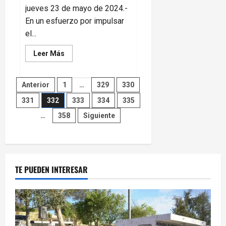
jueves 23 de mayo de 2024.-
En un esfuerzo por impulsar
el...
Leer
Leer Más
más
acerca
de
Paginación
Necesario
Anterior
1
…
329
330
brindar
soluciones
331
332
333
334
335
de
para
problemática
…
358
Siguiente
de
entradas
mascotas
TE PUEDEN INTERESAR