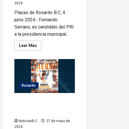
2024
Playas de Rosarito B.C, 4
junio 2024.- Fernando
Serrano, ex candidato del PRI
a la presidencia municipal...
Leer
Leer Más
más
acerca
de
Fernando
Serrano
reconoce
el
triunfo
de
Rocio
Rosarito
Adame
Con una “Fosfo Fest
Emprendedor” Karely Leal
realizará su cierre de campaña
NoticiasB.C
27 de mayo de
2024