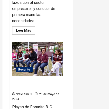
lazos con el sector
empresarial y conocer de
primera mano las
necesidades...
Leer
Leer Más
más
acerca
de
Fernando
Serrano
visita
las
instalaciones
de
HISENSE
Rosarito
Rosarito
Necesario brindar soluciones
para problemática de mascotas
NoticiasB.C
23 de mayo de
2024
Playas de Rosarito B. C.,