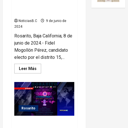
Recibe Fidel Mogollon
constancia de mayoría como Dip
Local.
NoticiasB.C
9 de junio de
2024
Rosarito, Baja California; 8 de
junio de 2024.- Fidel
Mogollón Pérez, candidato
electo por el distrito 15,...
Leer
Leer Más
más
acerca
de
Recibe
Fidel
Mogollon
constancia
de
mayoría
como
Rosarito
Dip
Local.
Invita Gobierno Municipal al