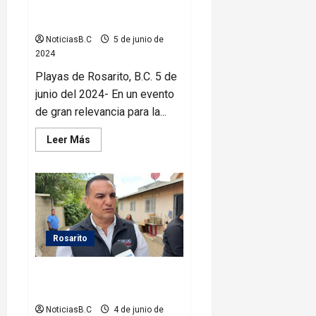
Seguridad Ciudadana y
Criminología
NoticiasB.C
5 de junio de
2024
Playas de Rosarito, B.C. 5 de
junio del 2024- En un evento
de gran relevancia para la...
Leer
Leer Más
más
acerca
de
Inaugura
Araceli
Brown
Congreso
Internacional
de
Seguridad
Rosarito
Ciudadana
y
Criminología
Fernando Serrano reconoce el
triunfo de Rocio Adame
NoticiasB.C
4 de junio de