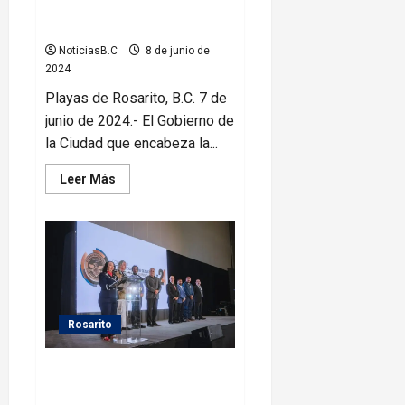
revalidar su permiso de
operación 2024
NoticiasB.C
8 de junio de
2024
Playas de Rosarito, B.C. 7 de
junio de 2024.- El Gobierno de
la Ciudad que encabeza la...
Leer
Leer Más
más
acerca
de
Exhorta
Gobierno
Municipal
a
revalidar
su
permiso
de
Rosarito
operación
2024
Inaugura Araceli Brown
Congreso Internacional de