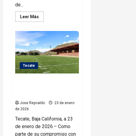
de...
Leer
Leer Más
más
acerca
de
Encabeza
Rocío
Adame
instalación
del
Consejo
de
Nomenclatura
Tecate
y
Números
Oficiales
Gobierno de Tecate anuncia
en
Playas
instalación de paneles solares
de
Rosarito
en espacios comunitarios
Jose Reynaldo
23 de enero
de 2026
Tecate, Baja California, a 23
de enero de 2026.– Como
parte de su compromiso con