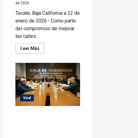
de 2026
Tecate, Baja California a 22 de
enero de 2026.- Como parte
del compromiso de mejorar
las calles...
Leer
Leer Más
más
acerca
de
Román
Cota
transforma
las
calles
de
Tecate
con
Viral
programa
permanente
de
Rocío Adame coordina
bacheo
esfuerzos interinstitucionales
para reforzar la seguridad en
Playas de Rosarito