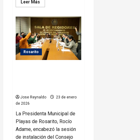
Leer
Leer Más
más
acerca
de
Avanza
el
ecosistema
emprendedor
en
Playas
de
Rosarito
Rosarito
con
el
programa
Encabeza Rocío Adame
“Rosarito
Impulsa”
instalación del Consejo de
Nomenclatura y Números
Oficiales en Playas de Rosarito
Jose Reynaldo
23 de enero
de 2026
La Presidenta Municipal de
Playas de Rosarito, Rocío
Adame, encabezó la sesión
de instalación del Consejo