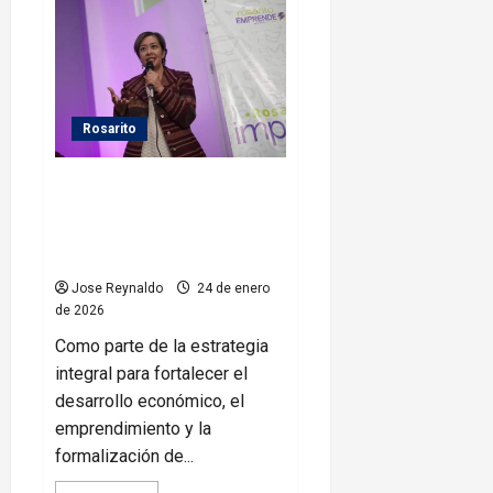
Gobierno
de
Rosarito
la
legalidad
en
los
actos
Rosarito
de
inspección
con
capacitación
Avanza el ecosistema
especializada
emprendedor en Playas de
Rosarito con el programa
“Rosarito Impulsa”
Jose Reynaldo
24 de enero
de 2026
Como parte de la estrategia
integral para fortalecer el
desarrollo económico, el
emprendimiento y la
formalización de...