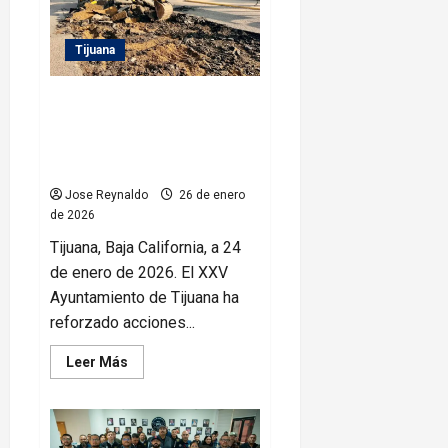
del
Atole
y
Tijuana
el
Tamal
de
los
Beneficia Gobierno Municipal a
Pueblos
cerca de 19 mil tijuanenses con
Originarios’
Programa de Bacheo en
distintas colonias de la ciudad
Jose Reynaldo
26 de enero
de 2026
Tijuana, Baja California, a 24
de enero de 2026. El XXV
Ayuntamiento de Tijuana ha
reforzado acciones...
Leer
Leer Más
más
acerca
de
Beneficia
Gobierno
Municipal