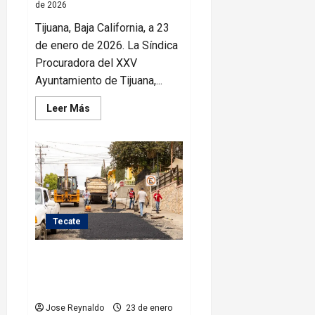
de 2026
Tijuana, Baja California, a 23
de enero de 2026. La Síndica
Procuradora del XXV
Ayuntamiento de Tijuana,...
Leer
Leer Más
más
acerca
de
Invita
Síndica
Procuradora
del
Ayuntamiento
de
Tijuana
a
Tecate
inscribirse
en
la
Román Cota transforma las
convocatoria
Comisario
calles de Tecate con programa
Social
Honorario
permanente de bacheo
2026
Jose Reynaldo
23 de enero