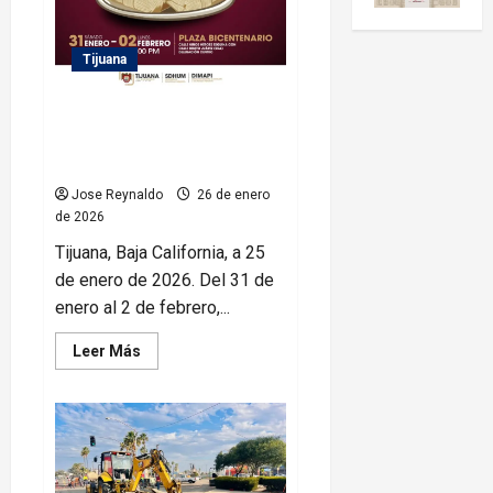
Tijuana
Prepara Gobierno de Tijuana la
‘Feria del Atole y el Tamal de los
Pueblos Originarios’
Jose Reynaldo
26 de enero
de 2026
Tijuana, Baja California, a 25
de enero de 2026. Del 31 de
enero al 2 de febrero,...
Leer
Leer Más
más
acerca
de
Prepara
Gobierno
de
Tijuana
la
‘Feria