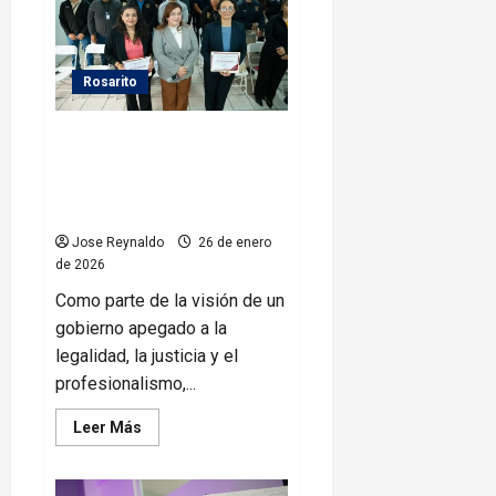
a
cerca
de
19
mil
Rosarito
tijuanenses
con
Programa
Fortalece Gobierno de Rosarito
de
Bacheo
la legalidad en los actos de
en
distintas
inspección con capacitación
colonias
especializada
de
la
Jose Reynaldo
26 de enero
ciudad
de 2026
Como parte de la visión de un
gobierno apegado a la
legalidad, la justicia y el
profesionalismo,...
Leer
Leer Más
más
acerca
de
Fortalece