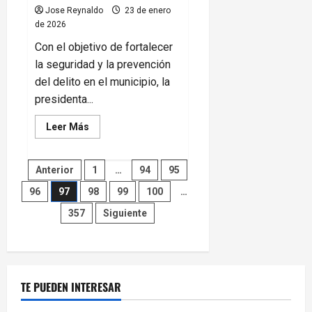
Jose Reynaldo
23 de enero
de 2026
Con el objetivo de fortalecer
la seguridad y la prevención
del delito en el municipio, la
presidenta...
Leer
Leer Más
más
acerca
de
Paginación
Rocío
Anterior
1
…
94
95
Adame
coordina
96
97
98
99
100
…
de
esfuerzos
interinstitucionales
357
Siguiente
para
entradas
reforzar
la
seguridad
en
Playas
de
Rosarito
TE PUEDEN INTERESAR