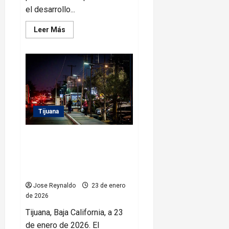
el desarrollo...
Leer
Leer Más
más
acerca
de
Gobierno
de
Tecate
anuncia
instalación
de
paneles
solares
Tijuana
en
espacios
comunitarios
Beneficia Gobierno de Tijuana a
más de 15 mil 600 personas con
Sendero Seguro en Otay
Centenario
Jose Reynaldo
23 de enero
de 2026
Tijuana, Baja California, a 23
de enero de 2026. El