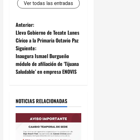
Ver todas las entradas
N
Anterior:
Lleva Gobierno de Tecate Lunes
a
Cívico a la Primaria Octavio Paz
Siguiente:
v
Inaugura Ismael Burgueño
e
módulo de afiliación de ‘Tijuana
Saludable’ en empresa ENOVIS
g
a
NOTICIAS RELACIONADAS
c
i
ó