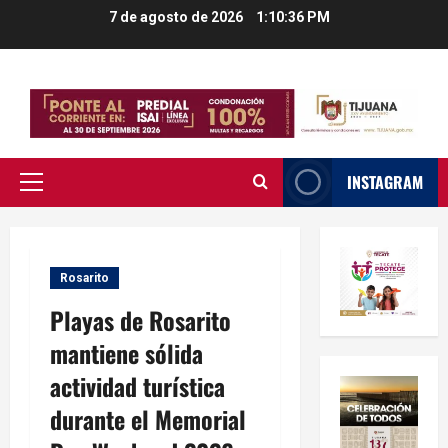
Saltar
7 de agosto de 2026
1:10:37 PM
al
contenido
INSTAGRAM
Menú
principal
Rosarito
Playas de Rosarito
mantiene sólida
actividad turística
durante el Memorial