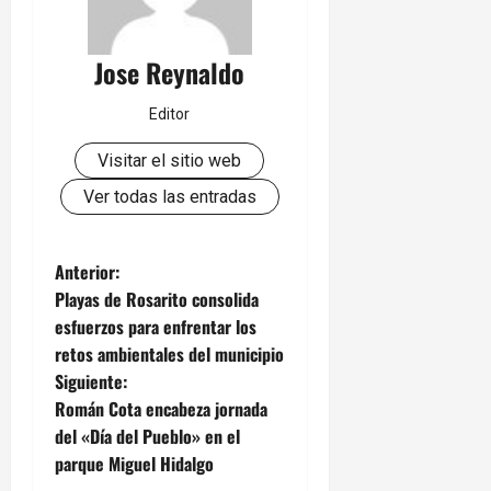
Jose Reynaldo
Editor
Visitar el sitio web
Ver todas las entradas
N
Anterior:
Playas de Rosarito consolida
a
esfuerzos para enfrentar los
retos ambientales del municipio
v
Siguiente:
e
Román Cota encabeza jornada
del «Día del Pueblo» en el
g
parque Miguel Hidalgo