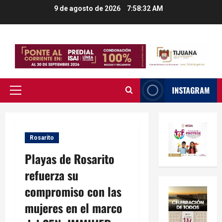
Saltar
9 de agosto de 2026
7:58:33 AM
al
contenido
INSTAGRAM
Menú
principal
Rosarito
Playas de Rosarito
refuerza su
compromiso con las
mujeres en el marco