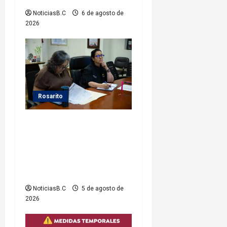
a
NoticiasB.C
6 de agosto de
2026
d
a
s
Rosarito
Gobierno de Playas de
Rosarito da seguimiento a
gestiones para fortalecer el
servicio eléctrico en el
municipio
NoticiasB.C
5 de agosto de
2026