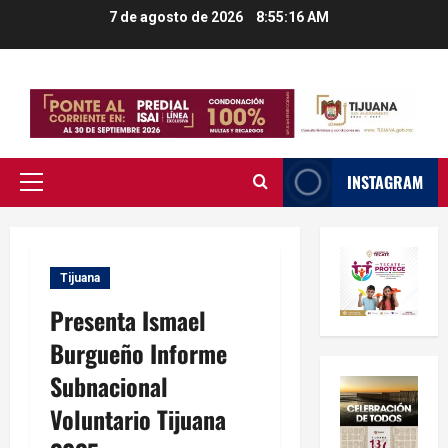
Saltar
7 de agosto de 2026
8:55:17 AM
al
contenido
INSTAGRAM
Menú
principal
Tijuana
Presenta Ismael
Burgueño Informe
Subnacional
Voluntario Tijuana