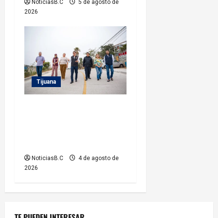
NoticiasB.C
5 de agosto de
2026
Tijuana
Supervisa alcalde Abdiel
Gutiérrez Coronado obra de
pavimentación en la colonia
Xicoténcatl Leyva
NoticiasB.C
4 de agosto de
2026
TE PUEDEN INTERESAR