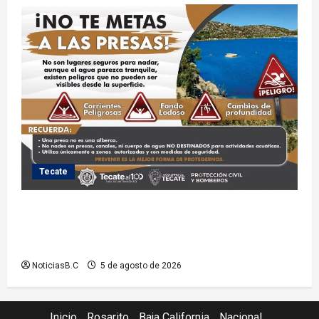
Tecate
Exhorta Protección Civil de Tecate evitar ingresar a
presas y cuerpos de agua no aptos para actividades
recreativas
NoticiasB.C
5 de agosto de 2026
Inicio
Rosarito
Baja California
Nacional