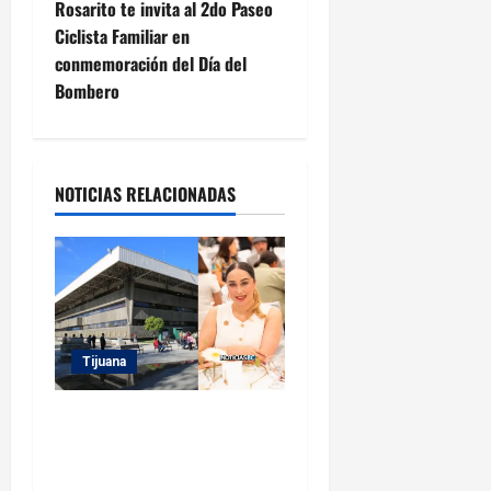
e
Rosarito te invita al 2do Paseo
Ciclista Familiar en
g
conmemoración del Día del
Bombero
a
c
i
NOTICIAS RELACIONADAS
ó
n
d
Tijuana
e
Sindicatura de Tijuana
e
inhabilita a cinco
n
exfuncionarios tras