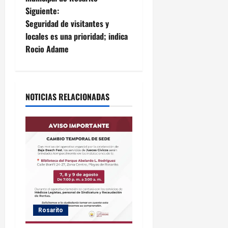
v
Siguiente:
e
Seguridad de visitantes y
locales es una prioridad; indica
g
Rocio Adame
a
c
NOTICIAS RELACIONADAS
i
ó
n
d
e
Rosarito
e