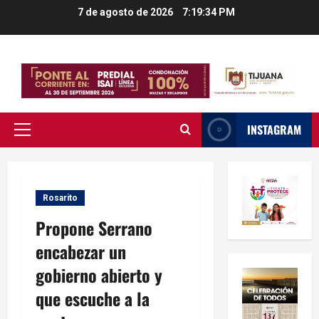
Saltar
7 de agosto de 2026
7:19:34 PM
al
contenido
INSTAGRAM
Menú
principal
Rosarito
Propone Serrano
encabezar un
gobierno abierto y
que escuche a la