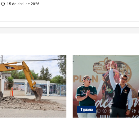
15 de abril de 2026
Tijuana
 atiende demanda histórica
Clausura alcalde Abdiel Gutié
 del Río con obra de concreto
Coronado ‘Plan Vacacional I