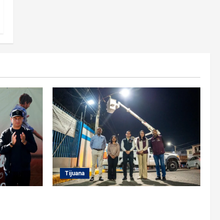
Tijuana
rrez
Supervisa alcalde Abdiel Gutiérrez
MDET 2026’
Coronado Sendero Seguro en la colonia