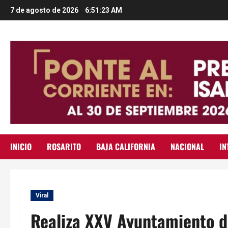
Saltar
7 de agosto de 2026
6:51:25 AM
al
contenido
INICIO
ROSARITO
BAJA CALIFORNIA
NACIONAL
IN
Viral
Realiza XXV Ayuntamiento d