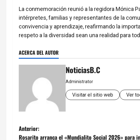
La conmemoración reunió a la regidora Mónica Pad
intérpretes, familias y representantes de la co
convivencia y aprendizaje, reafirmando la importa
respeto a la diversidad sean una realidad para to
ACERCA DEL AUTOR
NoticiasB.C
Administrator
Visitar el sitio web
Ver to
N
Anterior:
Rosarito arranca el «Mundialito Social 2026» para im