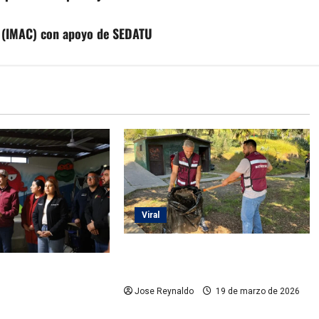
al (IMAC) con apoyo de SEDATU
Viral
Recuperan espacio público en La
Mina para beneficio de las familias
ecate anuncia
de parque en La
Jose Reynaldo
19 de marzo de 2026