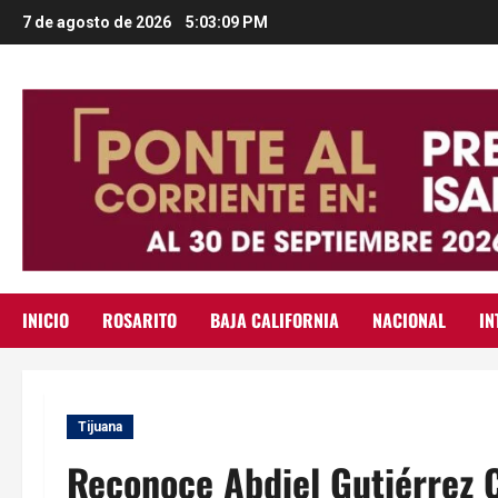
Saltar
7 de agosto de 2026
5:03:10 PM
al
contenido
INICIO
ROSARITO
BAJA CALIFORNIA
NACIONAL
IN
Tijuana
Reconoce Abdiel Gutiérrez C