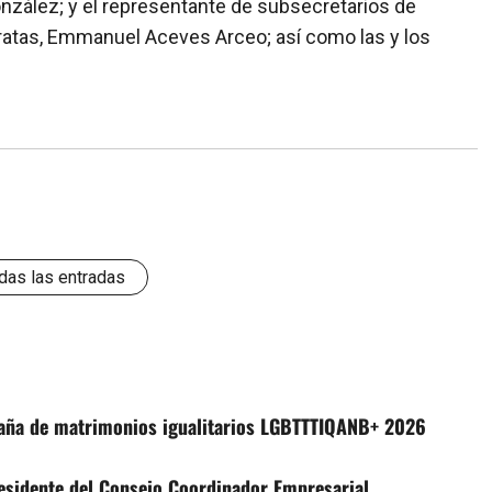
onzález; y el representante de subsecretarios de
ratas, Emmanuel Aceves Arceo; así como las y los
das las entradas
aña de matrimonios igualitarios LGBTTTIQANB+ 2026
residente del Consejo Coordinador Empresarial