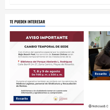
n
t
TE PUEDEN INTERESAR
r
a
d
a
s
Rosarito
Gobierno de
seguimiento
el servicio 
Rosarito
NoticiasB.C