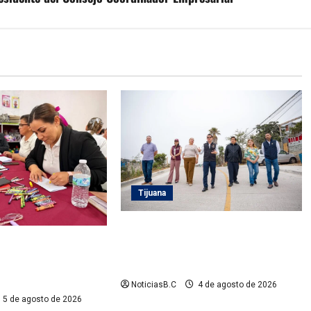
Tijuana
Supervisa alcalde Abdiel Gutiérrez
rno Municipal la
Coronado obra de pavimentación
ción del personal de
en la colonia Xicoténcatl Leyva
Infantiles
NoticiasB.C
4 de agosto de 2026
5 de agosto de 2026