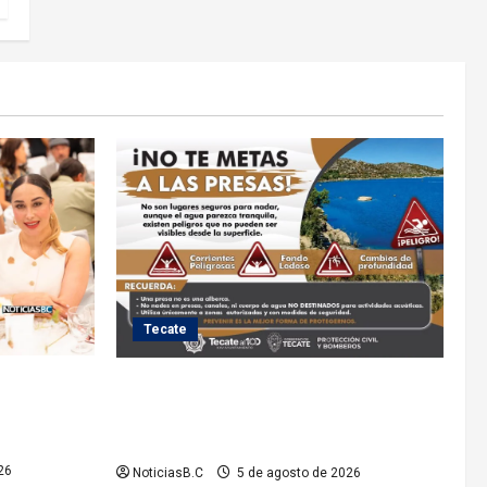
Tecate
lita a cinco
Exhorta Protección Civil de Tecate evitar
iones de la
ingresar a presas y cuerpos de agua no
o
aptos para actividades recreativas
26
NoticiasB.C
5 de agosto de 2026