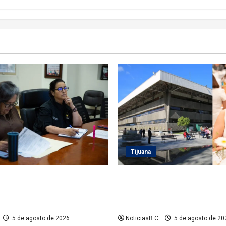
Tijuana
 Playas de Rosarito da
Sindicatura de Tijuana inhabi
 a gestiones para fortalecer
exfuncionarios tras observac
eléctrico en el municipio
Auditoría Superior del Estad
5 de agosto de 2026
NoticiasB.C
5 de agosto de 20