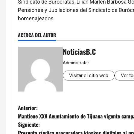
Sindicato de Burócratas, Lilian Marlen Barbosa G
Pensiones y Jubilaciones del Sindicato de Buróc
homenajeados.
ACERCA DEL AUTOR
NoticiasB.C
Administrator
Visitar el sitio web
Ver to
N
Anterior:
Mantiene XXV Ayuntamiento de Tijuana vigente camp
a
Siguiente:
Presenta síndica procuradora kioskos digitales al p