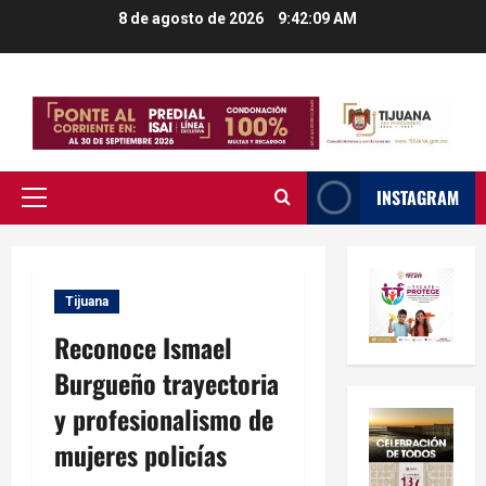
Saltar
8 de agosto de 2026
9:42:10 AM
al
contenido
INSTAGRAM
Menú
principal
Tijuana
Reconoce Ismael
Burgueño trayectoria
y profesionalismo de
mujeres policías