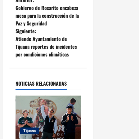
N
Anterior:
Gobierno de Rosarito encabeza
a
mesa para la construcción de la
Paz y Seguridad
v
Siguiente:
e
Atiende Ayuntamiento de
Tijuana reportes de incidentes
g
por condiciones climáticas
a
c
NOTICIAS RELACIONADAS
i
ó
n
d
Tijuana