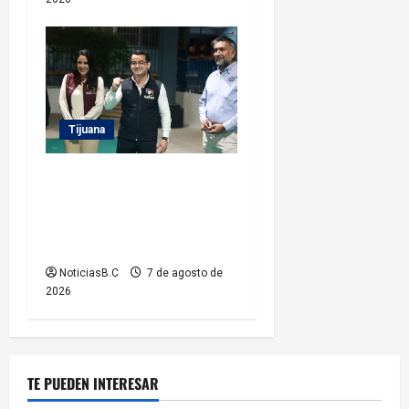
Tijuana
Entrega Abdiel Gutiérrez
Coronado cancha de fútbol
rehabilitada a ciudadanos de
la colonia Hidalgo
NoticiasB.C
7 de agosto de
2026
TE PUEDEN INTERESAR