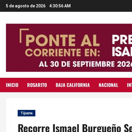
Saltar
5 de agosto de 2026
4:30:57 AM
al
contenido
INICIO
ROSARITO
BAJA CALIFORNIA
NACIONAL
IN
Tijuana
Recorre Ismael Burgueño S