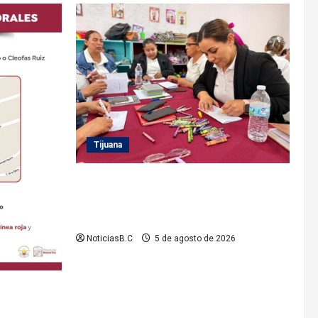
Tijuana
Refuerza Gobierno Municipal la
profesionalización del personal de sus
Estancias Infantiles
NoticiasB.C
5 de agosto de 2026
ito informa
n vial por