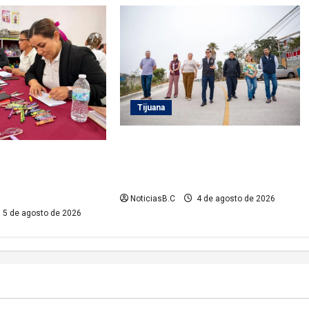
Tijuana
Supervisa alcalde Abdiel Gutiérrez
rno Municipal la
Coronado obra de pavimentación
ción del personal de
en la colonia Xicoténcatl Leyva
Infantiles
NoticiasB.C
4 de agosto de 2026
5 de agosto de 2026