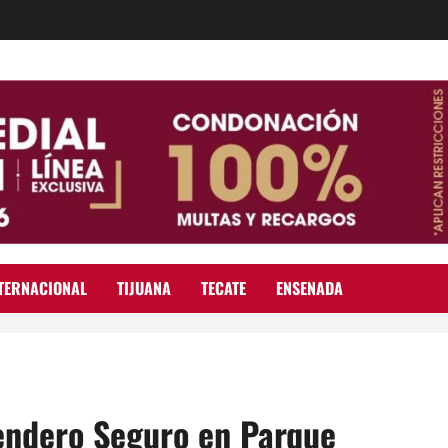
TERNACIONAL
TIJUANA
TECATE
ENSENADA
endero Seguro en Parque