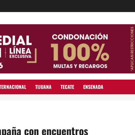
TERNACIONAL
TIJUANA
TECATE
ENSENADA
paña con encuentros