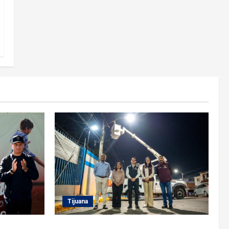
Tijuana
rrez
Supervisa alcalde Abdiel Gutiérrez