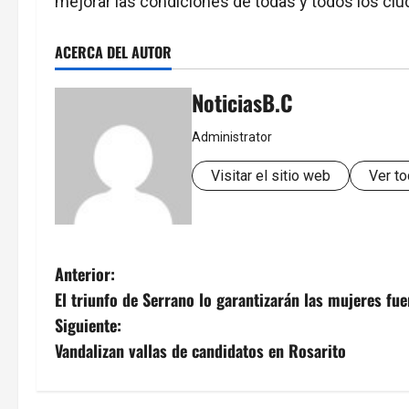
mejorar las condiciones de todas y todos los ci
ACERCA DEL AUTOR
NoticiasB.C
Administrator
Visitar el sitio web
Ver to
N
Anterior:
El triunfo de Serrano lo garantizarán las mujeres fue
a
Siguiente:
v
Vandalizan vallas de candidatos en Rosarito
e