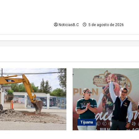
informa medidas temporales de
gestión vial por el Baja Beach Fest
2026
NoticiasB.C
5 de agosto de 2026
Tijuana
 atiende demanda histórica
Clausura alcalde Abdiel Gutié