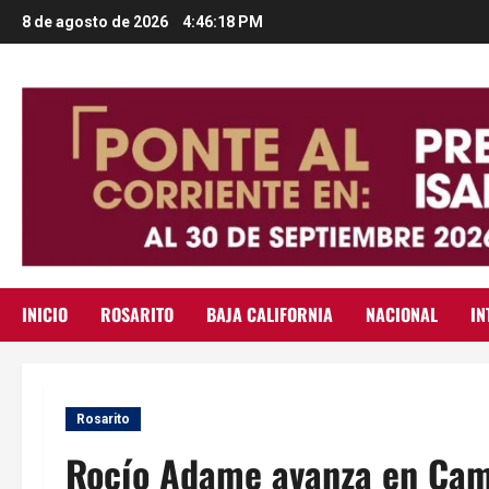
Saltar
8 de agosto de 2026
4:46:19 PM
al
contenido
INICIO
ROSARITO
BAJA CALIFORNIA
NACIONAL
IN
Rosarito
Rocío Adame avanza en Cam