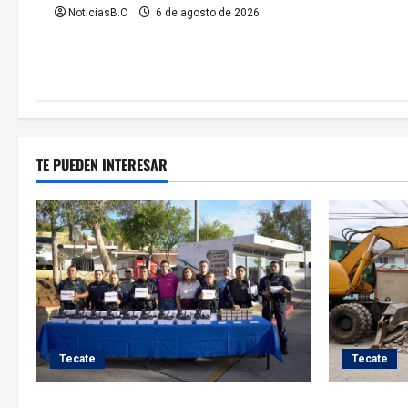
NoticiasB.C
6 de agosto de 2026
r
a
d
a
TE PUEDEN INTERESAR
s
Tecate
Tecate
Fortalece Román Cota a la Policía
Roman Cota