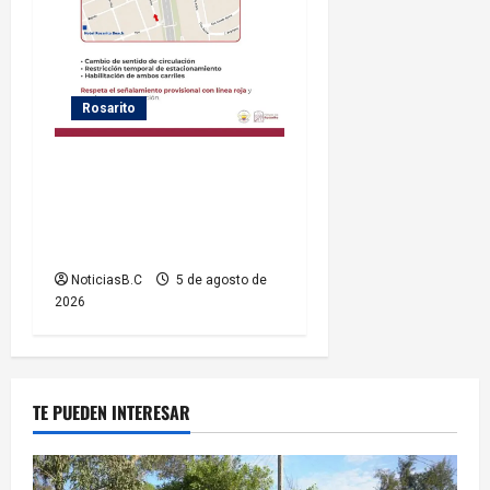
Rosarito
Gobierno de Playas de
Rosarito informa medidas
temporales de gestión vial
por el Baja Beach Fest 2026
NoticiasB.C
5 de agosto de
2026
TE PUEDEN INTERESAR