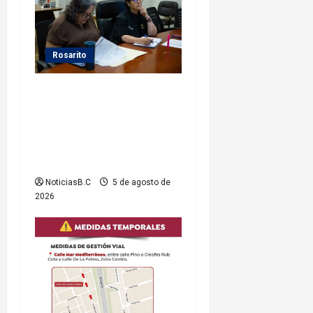
s
Rosarito
Gobierno de Playas de
Rosarito da seguimiento a
gestiones para fortalecer el
servicio eléctrico en el
municipio
NoticiasB.C
5 de agosto de
2026