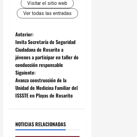
Visitar el sitio web
Ver todas las entradas
N
Anterior:
Invita Secretaría de Seguridad
a
Ciudadana de Rosarito a
jóvenes a participar en taller de
v
conducción responsable
e
Siguiente:
Avanza construcción de la
g
Unidad de Medicina Familiar del
ISSSTE en Playas de Rosarito
a
c
i
NOTICIAS RELACIONADAS