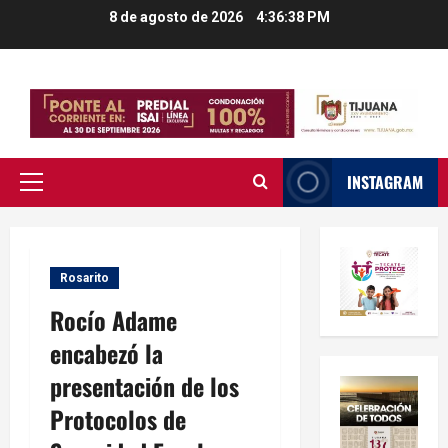
Saltar
8 de agosto de 2026
4:36:39 PM
al
contenido
INSTAGRAM
Menú
principal
Rosarito
Rocío Adame
encabezó la
presentación de los
Protocolos de