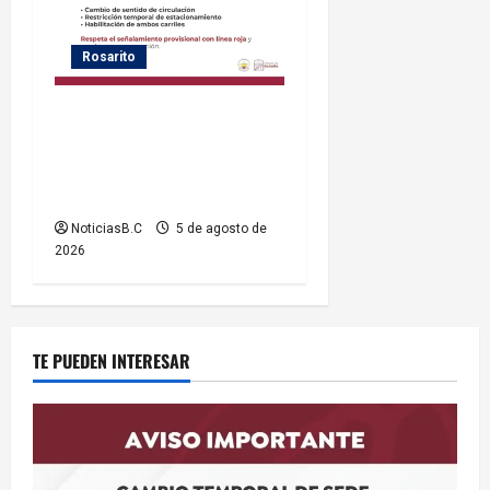
Rosarito
Gobierno de Playas de
Rosarito informa medidas
temporales de gestión vial
por el Baja Beach Fest 2026
NoticiasB.C
5 de agosto de
2026
TE PUEDEN INTERESAR