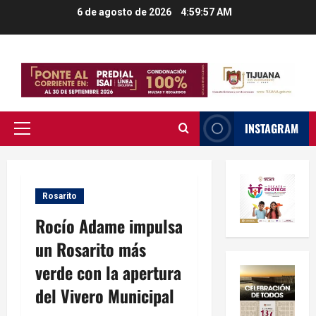
Saltar
6 de agosto de 2026
4:59:58 AM
al
contenido
INSTAGRAM
Menú
principal
Rosarito
Rocío Adame impulsa
un Rosarito más
verde con la apertura
del Vivero Municipal