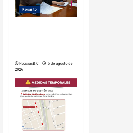
Rosarito
Gobierno de Playas de
Rosarito da seguimiento a
gestiones para fortalecer el
servicio eléctrico en el
municipio
NoticiasB.C
5 de agosto de
2026