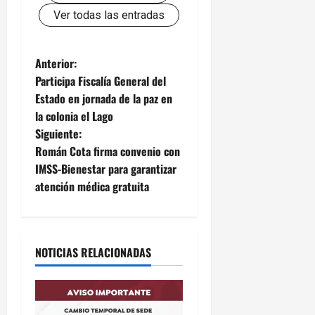
Ver todas las entradas
N
Anterior:
Participa Fiscalía General del
a
Estado en jornada de la paz en
la colonia el Lago
v
Siguiente:
e
Román Cota firma convenio con
IMSS-Bienestar para garantizar
g
atención médica gratuita
a
c
NOTICIAS RELACIONADAS
i
ó