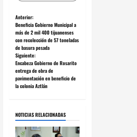
N
Anterior:
Beneficia Gobierno Municipal a
a
más de 2 mil 400 tijuanenses
con recolección de 57 toneladas
v
de basura pesada
e
Siguiente:
Encabeza Gobierno de Rosarito
g
entrega de obra de
pavimentación en beneficio de
a
la colonia Aztlán
c
i
NOTICIAS RELACIONADAS
ó
n