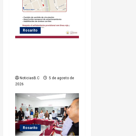
Rosarito
Gobierno de Playas de
Rosarito informa medidas
temporales de gestión vial
por el Baja Beach Fest 2026
NoticiasB.C
5 de agosto de
2026
Rosarito