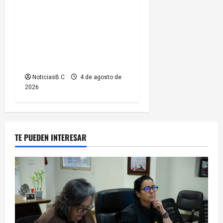
Presidenta Rocío Adame
fortalece la coordinación
institucional durante sesión
del Consejo Municipal de
Paz
NoticiasB.C
4 de agosto de
2026
TE PUEDEN INTERESAR