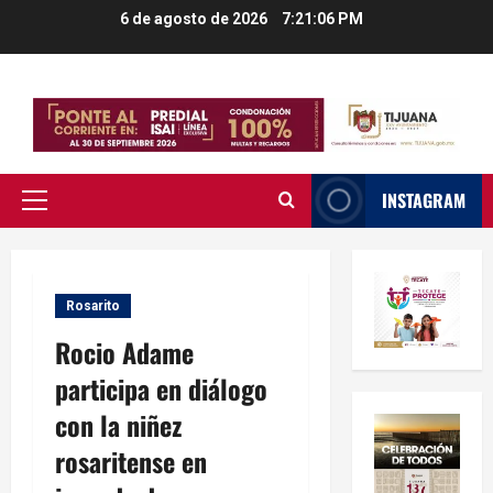
Saltar
6 de agosto de 2026
7:21:07 PM
al
contenido
INSTAGRAM
Menú
principal
Rosarito
Rocio Adame
participa en diálogo
con la niñez
rosaritense en