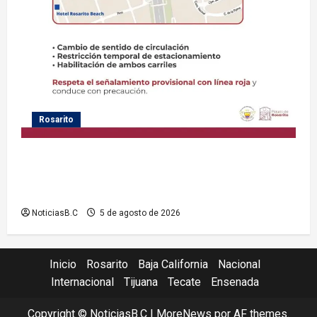
Rosarito
Gobierno de Playas de Rosarito informa medidas
temporales de gestión vial por el Baja Beach Fest
2026
NoticiasB.C
5 de agosto de 2026
Inicio
Rosarito
Baja California
Nacional
Internacional
Tijuana
Tecate
Ensenada
Copyright © NoticiasB.C
|
MoreNews
por AF themes.