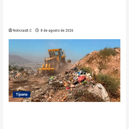
Gobierno de Tecate recupera alberca del Parque
Infantil TecaRoca para el disfrute de miles de
familias tecatenses
NoticiasB.C
8 de agosto de 2026
Tijuana
Beneficia Gobierno Municipal a cerca de 15 mil
personas con acciones del programa ‘Tijuana:
Ciudad Limpia’