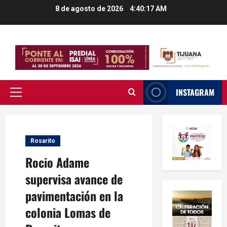
Saltar
8 de agosto de 2026
4:40:18 AM
al
contenido
INSTAGRAM
Menú
principal
Rosarito
Rocio Adame
supervisa avance de
pavimentación en la
colonia Lomas de