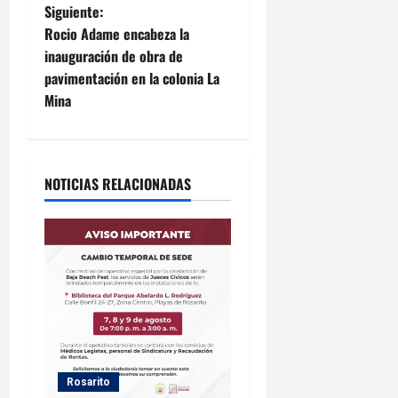
e
Siguiente:
Rocio Adame encabeza la
g
inauguración de obra de
pavimentación en la colonia La
a
Mina
c
i
NOTICIAS RELACIONADAS
ó
n
d
e
e
n
Rosarito