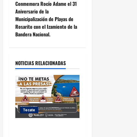
Conmemora Rocío Adame el 31
g
Aniversario de la
Municipalización de Playas de
a
Rosarito con el Izamiento de la
c
Bandera Nacional.
i
ó
NOTICIAS RELACIONADAS
n
d
e
e
Tecate
n
Exhorta Protección Civil de
Tecate evitar ingresar a