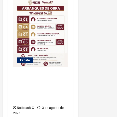
Tecate
Iniciará Gobierno de Tecate
nuevas obras de
infraestructura; se informa
sobre cierres parciales de
vialidades
NoticiasB.C
3 de agosto de
2026