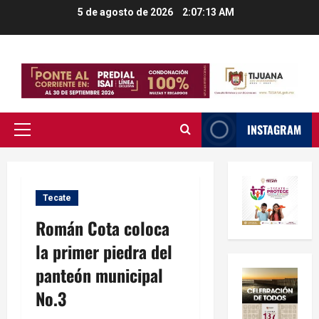
Saltar
5 de agosto de 2026
2:07:14 AM
al
contenido
INSTAGRAM
Menú
principal
Tecate
Román Cota coloca
la primer piedra del
panteón municipal
No.3