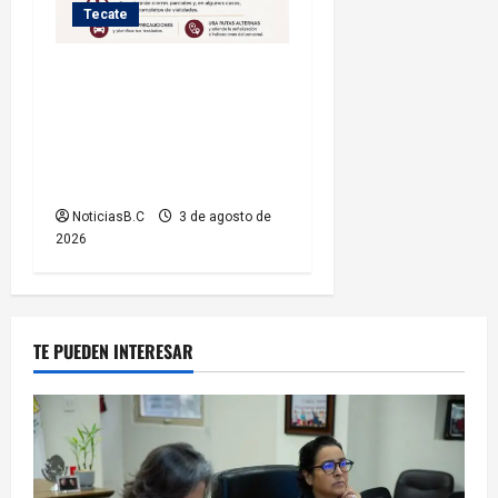
Tecate
Iniciará Gobierno de Tecate
nuevas obras de
infraestructura; se informa
sobre cierres parciales de
vialidades
NoticiasB.C
3 de agosto de
2026
TE PUEDEN INTERESAR