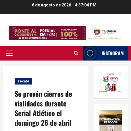
Saltar
6 de agosto de 2026
4:37:05 PM
al
contenido
INSTAGRAM
Menú
principal
Tecate
Se prevén cierres de
vialidades durante
Serial Atlético el
domingo 26 de abril