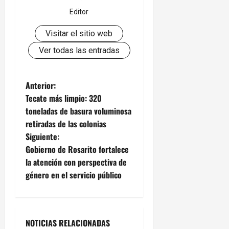
Editor
Visitar el sitio web
Ver todas las entradas
N
Anterior:
Tecate más limpio: 320
a
toneladas de basura voluminosa
retiradas de las colonias
v
Siguiente:
e
Gobierno de Rosarito fortalece
la atención con perspectiva de
g
género en el servicio público
a
c
NOTICIAS RELACIONADAS