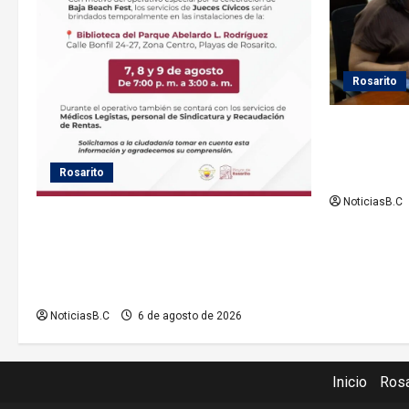
a
s
Rosarito
Gobierno de
seguimiento
el servicio 
Rosarito
NoticiasB.C
Gobierno de Playas de Rosarito informa
ubicación temporal de los servicios de
Justicia Cívica durante el Baja Beach
Fest 2026
NoticiasB.C
6 de agosto de 2026
Inicio
Rosa