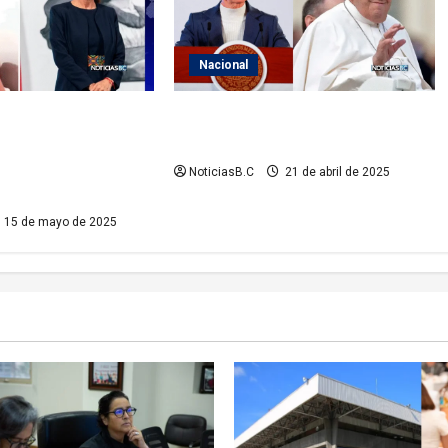
Nacional
eguridad y FGR
Claudia Sheinbaum lamenta el
sinato de tiktoker
fallecimiento del Papa Francisco
ez; Sheinbaum pide
NoticiasB.C
21 de abril de 2025
15 de mayo de 2025