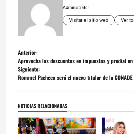
Administrator
Visitar el sitio web
Ver to
N
Anterior:
Aprovecha los descuentos en impuestos y predial en
a
Siguiente:
v
Rommel Pacheco será el nuevo titular de la CONADE
e
g
NOTICIAS RELACIONADAS
a
c