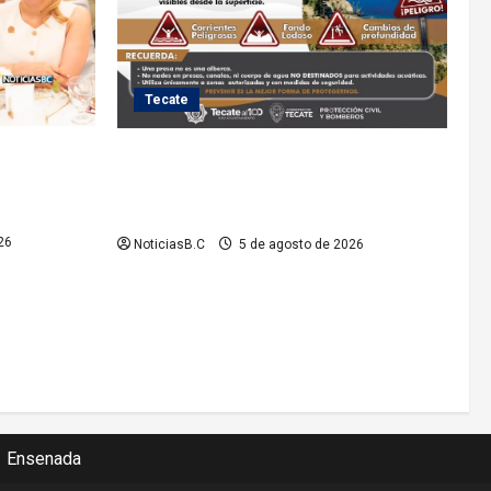
Tecate
lita a cinco
Exhorta Protección Civil de Tecate evitar
iones de la
ingresar a presas y cuerpos de agua no
o
aptos para actividades recreativas
26
NoticiasB.C
5 de agosto de 2026
Ensenada