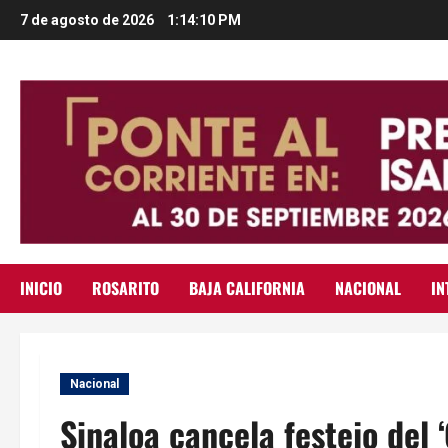
Saltar
7 de agosto de 2026
1:14:11 PM
al
contenido
INICIO
ROSARITO
BAJA CALIFORNIA
NACIONAL
IN
Nacional
Sinaloa cancela festejo del ‘