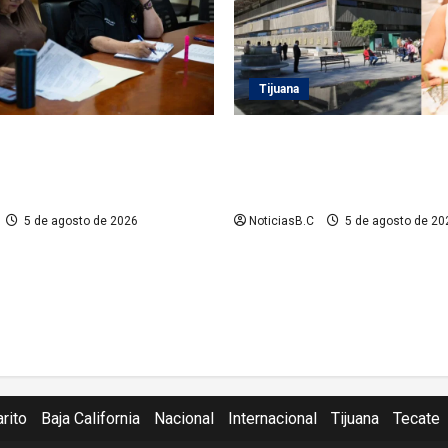
Tijuana
 Playas de Rosarito da
Sindicatura de Tijuana inhabi
 a gestiones para fortalecer
exfuncionarios tras observac
eléctrico en el municipio
Auditoría Superior del Estad
5 de agosto de 2026
NoticiasB.C
5 de agosto de 20
rito
Baja California
Nacional
Internacional
Tijuana
Tecate