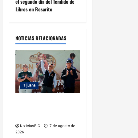
el segundo día del Tendido de
a
Libros en Rosarito
c
i
NOTICIAS RELACIONADAS
ó
n
d
e
Tijuana
e
Clausura alcalde Abdiel
n
Gutiérrez Coronado ‘Plan
Vacacional IMDET 2026’
t
NoticiasB.C
7 de agosto de
r
2026