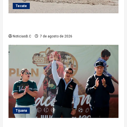
Tecate
Roman Cota atiende demanda histórica en Jardines
del Río con obra de concreto hidráulico
NoticiasB.C
7 de agosto de 2026
Tijuana
Clausura alcalde Abdiel Gutiérrez Coronado ‘Plan