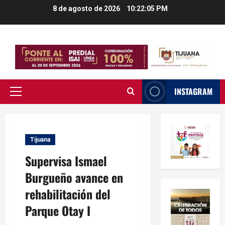
Saltar
8 de agosto de 2026
10:22:06 PM
al
contenido
INSTAGRAM
Menú
principal
Tijuana
Supervisa Ismael
Burgueño avance en
rehabilitación del
Parque Otay I