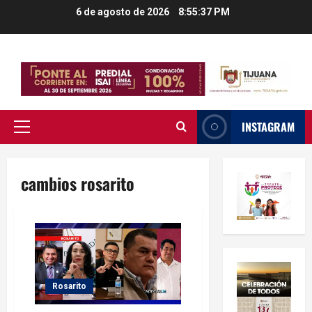
Saltar
6 de agosto de 2026
8:55:37 PM
al
contenido
INSTAGRAM
Menú
principal
cambios rosarito
Rosarito