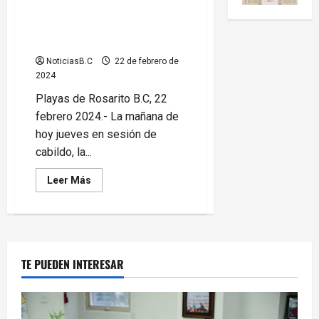
Alcaldesa y regidores de
Rosarito piden licencia;
Secretario General renuncia
NoticiasB.C
22 de febrero de
2024
Playas de Rosarito B.C, 22
febrero 2024.- La mañana de
hoy jueves en sesión de
cabildo, la...
Leer
Leer Más
más
acerca
de
Alcaldesa
y
regidores
de
Rosarito
TE PUEDEN INTERESAR
piden
licencia;
Secretario
General
renuncia