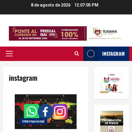
Saltar
8 de agosto de 2026
12:07:06 PM
al
contenido
INSTAGRAM
Menú
principal
instagram
Internacional