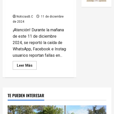
¡Reportan caída de WhatsApp,
Facebook e Instagram!
NoticiasB.C
11 de diciembre
de 2024
¡Atención! Durante la mañana
de este 11 de diciembre
2024, se reportó la caída de
WhatsApp, Facebook e Instagram;
usuarios reportan fallas en...
Leer
Leer Más
más
acerca
de
¡Reportan
caída
de
WhatsApp,
Facebook
TE PUEDEN INTERESAR
e
Instagram!