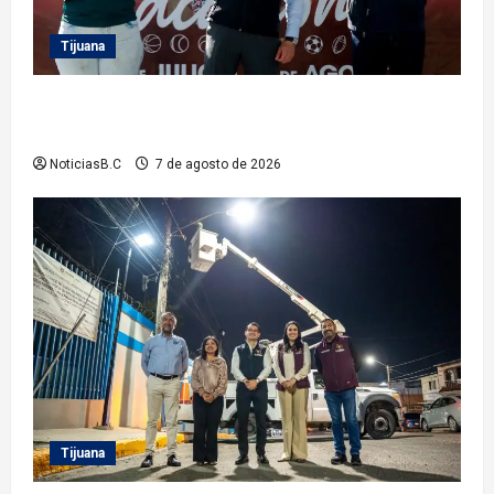
Tijuana
Clausura alcalde Abdiel Gutiérrez Coronado ‘Plan
Vacacional IMDET 2026’
NoticiasB.C
7 de agosto de 2026
Tijuana