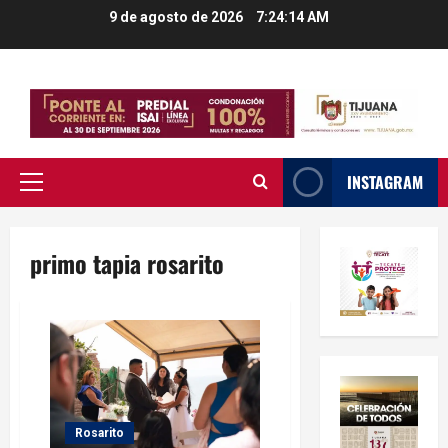
Saltar
9 de agosto de 2026
7:24:14 AM
al
contenido
INSTAGRAM
Menú
principal
primo tapia rosarito
Rosarito