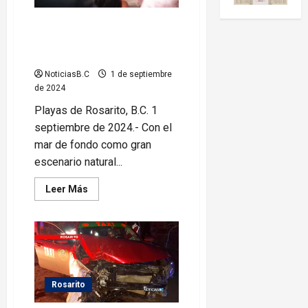
Encabeza Alejandra Padilla
ceremonia de matrimonios en
Primo Tapia
NoticiasB.C
1 de septiembre
de 2024
Playas de Rosarito, B.C. 1
septiembre de 2024.- Con el
mar de fondo como gran
escenario natural...
Leer
Leer Más
más
acerca
de
Encabeza
Alejandra
Padilla
ceremonia
de
matrimonios
en
Rosarito
Primo
Tapia