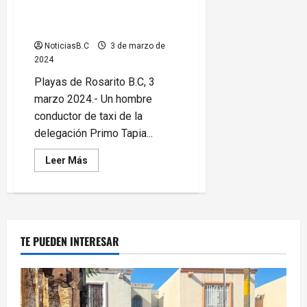
Taxista en Rosarito fallece tras
impactarse contra poste
NoticiasB.C
3 de marzo de
2024
Playas de Rosarito B.C, 3
marzo 2024.- Un hombre
conductor de taxi de la
delegación Primo Tapia...
Leer
Leer Más
más
acerca
de
Taxista
en
Rosarito
fallece
tras
TE PUEDEN INTERESAR
impactarse
contra
poste