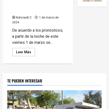
Lluvias ligeras a partir de la
noche de este viernes
NoticiasB.C
1 de marzo de
2024
De acuerdo a los pronósticos,
a partir de la noche de este
viernes 1 de marzo se...
Leer
Leer Más
más
acerca
de
Lluvias
ligeras
a
partir
de
TE PUEDEN INTERESAR
la
noche
de
este
viernes