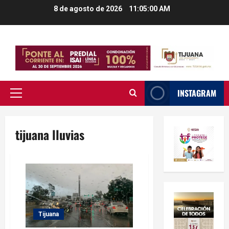
Saltar
8 de agosto de 2026
11:05:01 AM
al
contenido
INSTAGRAM
Menú
principal
tijuana lluvias
Tijuana