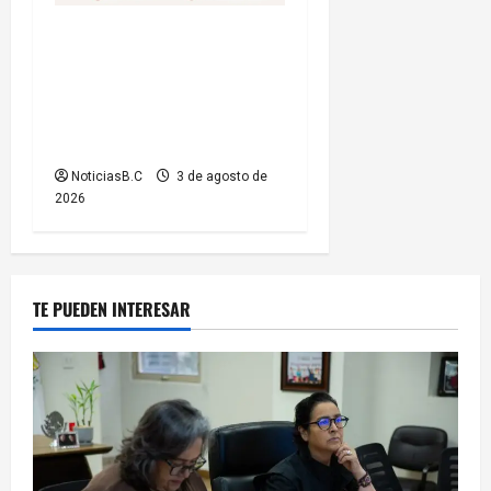
Iniciará Gobierno de Tecate
nuevas obras de
infraestructura; se informa
sobre cierres parciales de
vialidades
NoticiasB.C
3 de agosto de
2026
TE PUEDEN INTERESAR