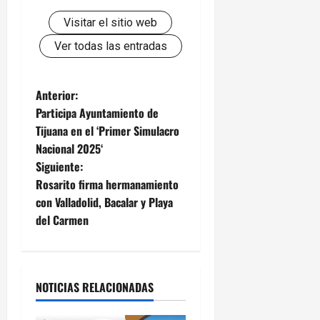
Visitar el sitio web
Ver todas las entradas
N
Anterior:
Participa Ayuntamiento de
a
Tijuana en el ‘Primer Simulacro
Nacional 2025‘
v
Siguiente:
e
Rosarito firma hermanamiento
con Valladolid, Bacalar y Playa
g
del Carmen
a
c
NOTICIAS RELACIONADAS
i