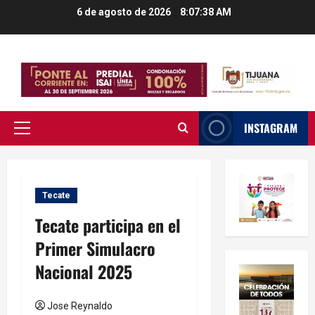
Saltar
6 de agosto de 2026
8:07:39 AM
al
contenido
INSTAGRAM
Menú
principal
Tecate
Tecate participa en el
Primer Simulacro
Nacional 2025
Jose Reynaldo