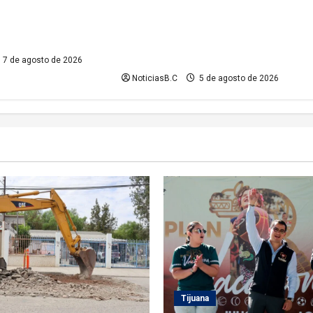
tiende demanda
Exhorta Protección Civil de Tecate
ardines del Río con
evitar ingresar a presas y cuerpos
to hidráulico
de agua no aptos para actividades
recreativas
7 de agosto de 2026
NoticiasB.C
5 de agosto de 2026
Tijuana