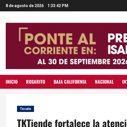
Saltar
8 de agosto de 2026
1:33:43 PM
al
contenido
INICIO
ROSARITO
BAJA CALIFORNIA
NACIONAL
IN
Tecate
TKTiende fortalece la aten