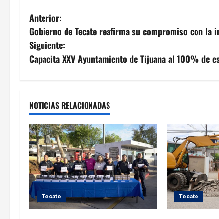
N
Anterior:
Gobierno de Tecate reafirma su compromiso con la in
a
Siguiente:
v
Capacita XXV Ayuntamiento de Tijuana al 100% de es
e
g
NOTICIAS RELACIONADAS
a
c
i
ó
Tecate
Tecate
n