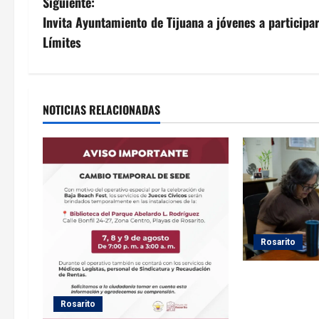
v
Siguiente:
Invita Ayuntamiento de Tijuana a jóvenes a particip
e
Límites
g
a
NOTICIAS RELACIONADAS
c
i
ó
n
d
Rosarito
e
Gobierno de Pl
seguimiento a
e
Rosarito
fortalecer el s