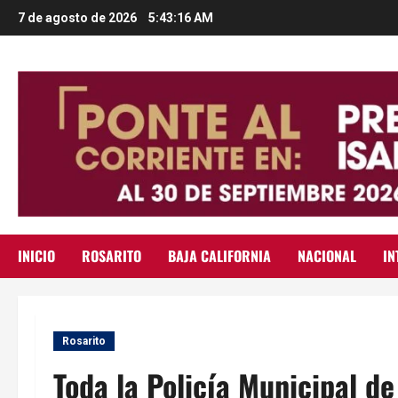
Saltar
7 de agosto de 2026
5:43:17 AM
al
contenido
INICIO
ROSARITO
BAJA CALIFORNIA
NACIONAL
IN
Rosarito
Toda la Policía Municipal de